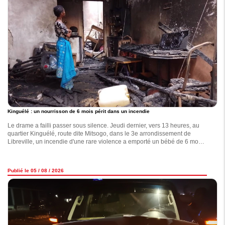
Kinguélé : un nourrisson de 6 mois périt dans un incendie
Le drame a failli passer sous silence. Jeudi dernier, vers 13 heures, au
quartier Kinguélé, route dite Mitsogo, dans le 3e arrondissement de
Libreville, un incendie d'une rare violence a emporté un bébé de 6 mois,
identifié comme Loraine Fleschka.
Publié le 05 / 08 / 2026