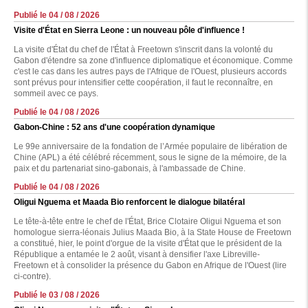
Publié le 04 / 08 / 2026
Visite d'État en Sierra Leone : un nouveau pôle d'influence !
La visite d'État du chef de l'État à Freetown s'inscrit dans la volonté du
Gabon d'étendre sa zone d'influence diplomatique et économique. Comme
c'est le cas dans les autres pays de l'Afrique de l'Ouest, plusieurs accords
sont prévus pour intensifier cette coopération, il faut le reconnaître, en
sommeil avec ce pays.
Publié le 04 / 08 / 2026
Gabon-Chine : 52 ans d'une coopération dynamique
Le 99e anniversaire de la fondation de l’Armée populaire de libération de
Chine (APL) a été célébré récemment, sous le signe de la mémoire, de la
paix et du partenariat sino-gabonais, à l'ambassade de Chine.
Publié le 04 / 08 / 2026
Oligui Nguema et Maada Bio renforcent le dialogue bilatéral
Le tête-à-tête entre le chef de l'État, Brice Clotaire Oligui Nguema et son
homologue sierra-léonais Julius Maada Bio, à la State House de Freetown
a constitué, hier, le point d'orgue de la visite d'État que le président de la
République a entamée le 2 août, visant à densifier l'axe Libreville-
Freetown et à consolider la présence du Gabon en Afrique de l'Ouest (lire
ci-contre).
Publié le 03 / 08 / 2026