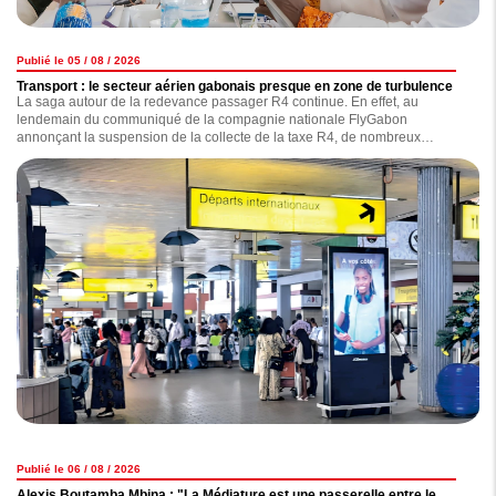
Publié le 05 / 08 / 2026
Transport : le secteur aérien gabonais presque en zone de turbulence
La saga autour de la redevance passager R4 continue. En effet, au
lendemain du communiqué de la compagnie nationale FlyGabon
annonçant la suspension de la collecte de la taxe R4, de nombreux
observateurs s'interrogent sur les réelles motivations de l'opérateur, qui,
selon nos informations, traînerait une dette de plus de 7 milliards de F CFA
concernant le versement de celle-ci. Ce nouveau coup de gueule de
FlyGabon est-il anodin ? la compagnie est-elle exempte de tout reproche ?
Nous avons enquêté.
Publié le 06 / 08 / 2026
Alexis Boutamba Mbina : "La Médiature est une passerelle entre le