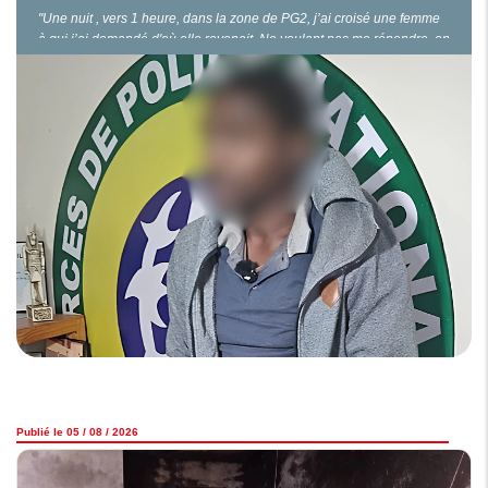
"Une nuit , vers 1 heure, dans la zone de PG2, j’ai croisé une femme
à qui j’ai demandé d'où elle revenait. Ne voulant pas me répondre, on
s’est chamaillé. Puis, je lui ai demandé de me donner son sac. Face à
son refus, j’ai sorti la machette qui était dissimulée dans mon
pantalon. Une…
Publié le 05 / 08 / 2026