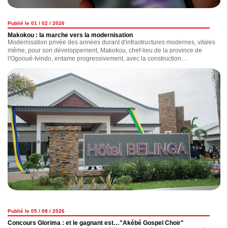
Publié le 01 / 02 / 2026
Makokou : la marche vers la modernisation
Modernisation privée des années durant d'infrastructures modernes, vitales
même, pour son développement, Makokou, chef-lieu de la province de
l'Ogooué-Ivindo, entame progressivement, avec la construction
d'infrastructures dont certaines ont été inaugurées en début de semaine
par le chef de l'Etat, Brice Clotaire Oligui Nguema, pendant que d'autres
sont en voie d'achèvement, sa marche vers un futur radieux. Au grand
bonheur des habitants de cette région située au nord-est du Gabon.
Publié le 05 / 08 / 2026
Concours Glorima : et le gagnant est…"Akébé Gospel Choir"