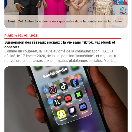
Santé : Zoé Action, la nouvelle voix gabonaise dans le combat contre la drépanocytose
Publié le 02 / 03 / 2026
Suspension des réseaux sociaux : la vie sans TikTok, Facebook et
consorts
Comme un couperet, la Haute autorité de la communication (HAC) a
décidé, le 17 février 2026, de la suspension “immédiate”, et ce jusqu'à
nouvel ordre, de l’accès aux principales plateformes sociales. Motifs :
diffusion de contenus jugés “inappropriés, diffamatoires, haineux ou
injurieux”. Depuis lors, comment la population vit-elle cette situation ?
Lecture.