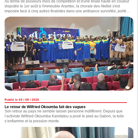
Au terme de plusieurs mois de compétition et d'une finale haute en couleur
disputée le 1er août à l'immeuble Arambo, la chorale des Akébé s'est
imposée face à cinq autres finalistes dans une ambiance survoltée, portée
par un public totalement connecté à l'événement.
Publié le 03 / 08 / 2026
Le retour de Wilfried Okoumba fait des vagues
Son retour au pays ne semble laisser personne indifférent. Depuis que
l’activiste Wilfried Okoumba Kamitatou a posé le pied au Gabon, la toile
s’enflamme et la pression monte.