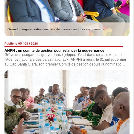
Owendo : régularisation foncière de masse des titres communaux
Publié le 05 / 08 / 2026
ANPN : un comité de gestion pour relancer la gouvernance
Grève des écogardes, gouvernance grippée. C'est dans ce contexte que
l'Agence nationale des parcs nationaux (ANPN) a réuni, le 31 juillet dernier
au Cap Santa Clara, son premier Comité de gestion depuis la nomination
de ses principaux dirigeants en octobre 2023. Au-delà de l'examen des
dossiers, cette session devait remettre en marche les instances dirigeantes
de l'Agence. Suffira-t-elle à sortir l'ANPN de l'impasse dans laquelle elle
semble plongée ?