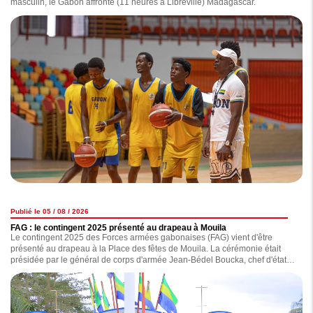
masculin, le Gabon affronte (11 heures à Libreville) Madagascar.
Publié le 05 / 08 / 2026
FAG : le contingent 2025 présenté au drapeau à Mouila
Le contingent 2025 des Forces armées gabonaises (FAG) vient d'être
présenté au drapeau à la Place des fêtes de Mouila. La cérémonie était
présidée par le général de corps d'armée Jean-Bédel Boucka, chef d'état-
major général des Forces armées gabonaises.