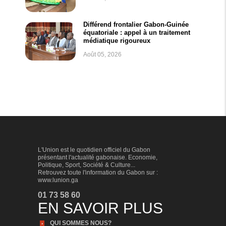
Différend frontalier Gabon-Guinée
équatoriale : appel à un traitement
médiatique rigoureux
Août 05, 2026
L'Union est le quotidien officiel du Gabon
présentant l'actualité gabonaise. Economie,
Politique, Sport, Société & Culture...
Retrouvez toute l'information du Gabon sur :
www.lunion.ga
01 73 58 60
EN SAVOIR PLUS
QUI SOMMES NOUS?