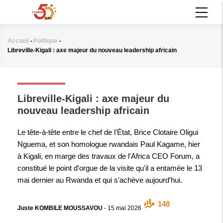
Aller
MAIN
au
NAVIGATION
contenu
principal
Accueil
-
Politique
-
Fil
Libreville-Kigali : axe majeur du nouveau leadership africain
d'Ariane
POLITIQUE
Libreville-Kigali : axe majeur du
nouveau leadership africain
Le tête-à-tête entre le chef de l'État, Brice Clotaire Oligui
Nguema, et son homologue rwandais Paul Kagame, hier
à Kigali, en marge des travaux de l'Africa CEO Forum, a
constitué le point d'orgue de la visite qu'il a entamée le 13
mai dernier au Rwanda et qui s'achève aujourd'hui.
148
Juste KOMBILE MOUSSAVOU
-
15 mai 2026