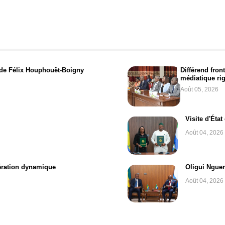
de Félix Houphouët-Boigny
Différend fron
médiatique ri
Août 05, 2026
Visite d'Éta
Août 04, 2026
ération dynamique
Oligui Nguem
Août 04, 2026