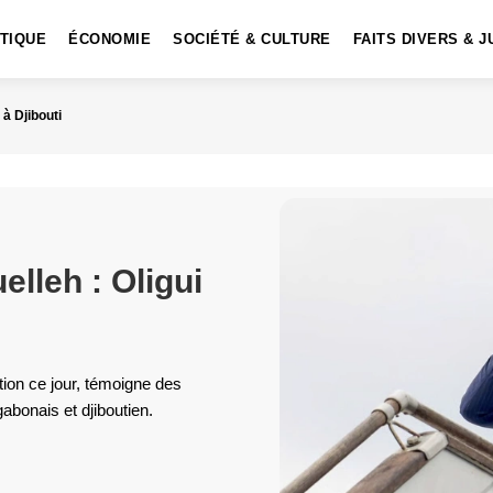
ITIQUE
ÉCONOMIE
SOCIÉTÉ & CULTURE
FAITS DIVERS & J
à Djibouti
elleh : Oligui
tion ce jour, témoigne des
gabonais et djiboutien.