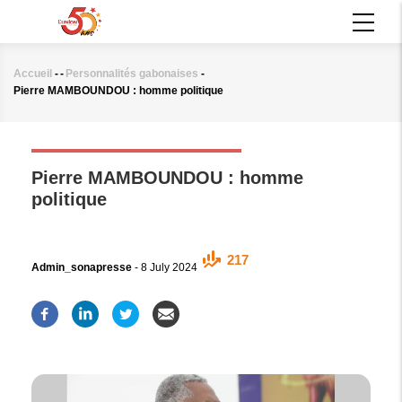
Aller
MAIN
au
NAVIGATION
contenu
principal
Accueil
-
-
Personnalités gabonaises
-
Fil
Pierre MAMBOUNDOU : homme politique
d'Ariane
PERSONNALITÉS GABONAISES
Pierre MAMBOUNDOU : homme
politique
217
Admin_sonapresse
-
8 July 2024