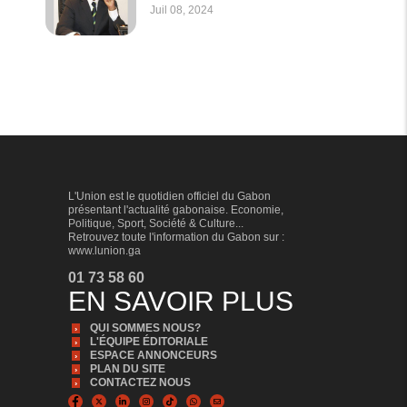
Juil 08, 2024
L'Union est le quotidien officiel du Gabon
présentant l'actualité gabonaise. Economie,
Politique, Sport, Société & Culture...
Retrouvez toute l'information du Gabon sur :
www.lunion.ga
01 73 58 60
EN SAVOIR PLUS
QUI SOMMES NOUS?
L'ÉQUIPE ÉDITORIALE
ESPACE ANNONCEURS
PLAN DU SITE
CONTACTEZ NOUS