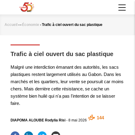
Aller
MAIN
au
NAVIGATION
contenu
principal
Accueil
-
-
Économie
-
Trafic à ciel ouvert du sac plastique
Fil
d'Ariane
ÉCONOMIE
Trafic à ciel ouvert du sac plastique
Malgré une interdiction émanant des autorités, les sacs
plastiques restent largement utilisés au Gabon. Dans les
marchés et les quartiers, leur vente se poursuit car moins
chers. Mais derrière cette résistance, se cache un
système bien huilé qui n'a pas l'intention de se laisser
faire.
144
DIAPOMA ALOUBE Rodylia Risi
-
8 mai 2026