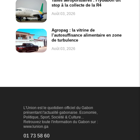
Taxes aéroportuaires : FlyGabon dit
stop à la collecte de la R4
Août 03, 2026
Agropag : la vitrine de
l’autosuffisance alimentaire en zone
de turbulence
Août 03, 2026
L'Union est le quotidien officiel du Gabon
présentant l'actualité gabonaise. Economie,
Politique, Sport, Société & Culture...
Retrouvez toute l'information du Gabon sur :
www.lunion.ga
01 73 58 60