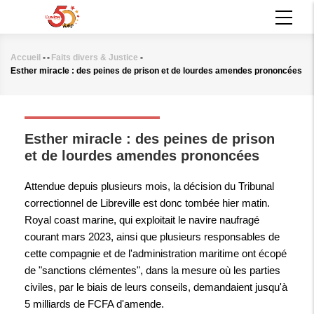
Aller
MAIN
au
NAVIGATION
contenu
principal
Accueil
-
-
Faits divers & Justice
-
Fil
Esther miracle : des peines de prison et de lourdes amendes prononcées
d'Ariane
FAITS DIVERS & JUSTICE
Esther miracle : des peines de prison
et de lourdes amendes prononcées
Attendue depuis plusieurs mois, la décision du Tribunal
correctionnel de Libreville est donc tombée hier matin.
Royal coast marine, qui exploitait le navire naufragé
courant mars 2023, ainsi que plusieurs responsables de
cette compagnie et de l'administration maritime ont écopé
de "sanctions clémentes", dans la mesure où les parties
civiles, par le biais de leurs conseils, demandaient jusqu'à
5 milliards de FCFA d'amende.