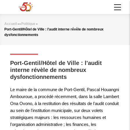
Aller
MAIN
au
NAVIGATION
contenu
principal
Accueil
-
-
Politique
-
Fil
Port-Gentil/Hôtel de Ville : l'audit interne révèle de nombreux
d'Ariane
dysfonctionnements
POLITIQUE
Port-Gentil/Hôtel de Ville : l'audit
interne révèle de nombreux
dysfonctionnements
Le maire de la commune de Port-Gentil, Pascal Houangni
Ambouroue, a procédé récemment, dans la salle Lambert
Ona Ovono, à la restitution des résultats de l'audit conduit
au sein de l'institution municipale, sur deux volets
stratégiques majeurs : les ressources humaines et
l'organisation administrative ; les finances, les