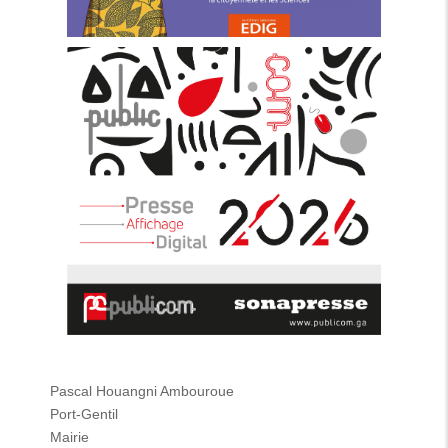
Pascal Houangni Ambouroue
Port-Gentil
Mairie