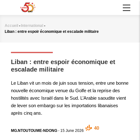
Aller
MAIN
au
NAVIGATION
contenu
principal
Accueil
-
International
-
Fil
Liban : entre espoir économique et escalade militaire
d'Ariane
INTERNATIONAL
Liban : entre espoir économique et
escalade militaire
Le Liban vit un mois de juin sous tension, entre une bonne
nouvelle économique venue du Golfe et la reprise des
hostilités avec Israël dans le Sud. L’Arabie saoudite vient
de lever son embargo sur les importations libanaises
après cinq ans.
40
MG.NTOUTOUME-NDONG
-
15 June 2026