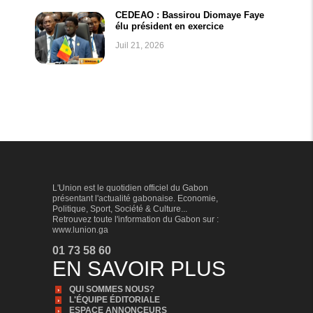
CEDEAO : Bassirou Diomaye Faye
élu président en exercice
Juil 21, 2026
L'Union est le quotidien officiel du Gabon
présentant l'actualité gabonaise. Economie,
Politique, Sport, Société & Culture...
Retrouvez toute l'information du Gabon sur :
www.lunion.ga
01 73 58 60
EN SAVOIR PLUS
QUI SOMMES NOUS?
L'ÉQUIPE ÉDITORIALE
ESPACE ANNONCEURS