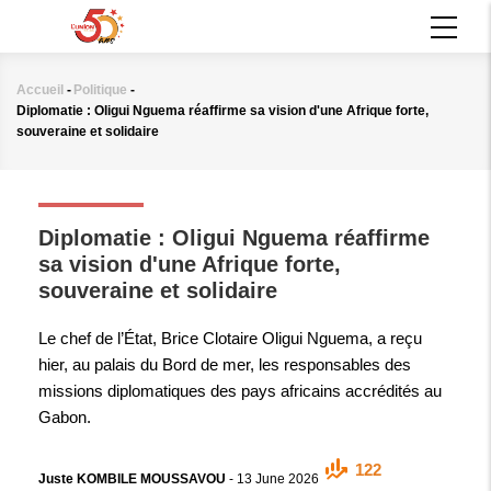
Aller
MAIN
au
NAVIGATION
contenu
principal
Accueil
-
Politique
-
Fil
Diplomatie : Oligui Nguema réaffirme sa vision d'une Afrique forte,
d'Ariane
souveraine et solidaire
POLITIQUE
Diplomatie : Oligui Nguema réaffirme
sa vision d'une Afrique forte,
souveraine et solidaire
Le chef de l’État, Brice Clotaire Oligui Nguema, a reçu
hier, au palais du Bord de mer, les responsables des
missions diplomatiques des pays africains accrédités au
Gabon.
122
Juste KOMBILE MOUSSAVOU
-
13 June 2026