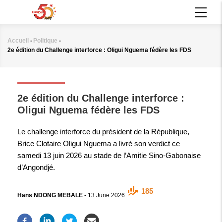
Aller
MAIN
au
NAVIGATION
contenu
principal
Accueil
-
Politique
-
Fil
2e édition du Challenge interforce : Oligui Nguema fédère les FDS
d'Ariane
POLITIQUE
2e édition du Challenge interforce :
Oligui Nguema fédère les FDS
Le challenge interforce du président de la République,
Brice Clotaire Oligui Nguema a livré son verdict ce
samedi 13 juin 2026 au stade de l’Amitie Sino-Gabonaise
d’Angondjé.
185
Hans NDONG MEBALE
-
13 June 2026