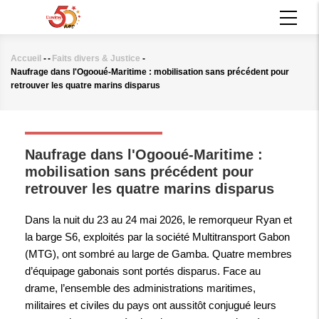
Aller
MAIN
au
NAVIGATION
contenu
principal
Accueil
-
-
Faits divers & Justice
-
Fil
Naufrage dans l'Ogooué-Maritime : mobilisation sans précédent pour
d'Ariane
retrouver les quatre marins disparus
FAITS DIVERS & JUSTICE
Naufrage dans l'Ogooué-Maritime :
mobilisation sans précédent pour
retrouver les quatre marins disparus
Dans la nuit du 23 au 24 mai 2026, le remorqueur Ryan et
la barge S6, exploités par la société Multitransport Gabon
(MTG), ont sombré au large de Gamba. Quatre membres
d’équipage gabonais sont portés disparus. Face au
drame, l’ensemble des administrations maritimes,
militaires et civiles du pays ont aussitôt conjugué leurs