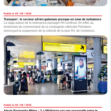
Publié le 05 / 08 / 2026
Transport : le secteur aérien gabonais presque en zone de turbulence
La saga autour de la redevance passager R4 continue. En effet, au
lendemain du communiqué de la compagnie nationale FlyGabon
annonçant la suspension de la collecte de la taxe R4, de nombreux
observateurs s'interrogent sur les réelles motivations de l'opérateur, qui,
selon nos informations, traînerait une dette de plus de 7 milliards de F CFA
concernant le versement de celle-ci. Ce nouveau coup de gueule de
FlyGabon est-il anodin ? la compagnie est-elle exempte de tout reproche ?
Nous avons enquêté.
Publié le 06 / 08 / 2026
Alexis Boutamba Mbina : "La Médiature est une passerelle entre le