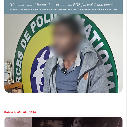
"Une nuit , vers 1 heure, dans la zone de PG2, j’ai croisé une femme
à qui j’ai demandé d'où elle revenait. Ne voulant pas me répondre, on
s’est chamaillé. Puis, je lui ai demandé de me donner son sac. Face à
son refus, j’ai sorti la machette qui était dissimulée dans mon
pantalon. Une…
Publié le 05 / 08 / 2026