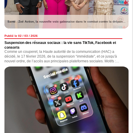
Santé : Zoé Action, la nouvelle voix gabonaise dans le combat contre la drépanocytose
Publié le 02 / 03 / 2026
Suspension des réseaux sociaux : la vie sans TikTok, Facebook et
consorts
Comme un couperet, la Haute autorité de la communication (HAC) a
décidé, le 17 février 2026, de la suspension “immédiate”, et ce jusqu'à
nouvel ordre, de l’accès aux principales plateformes sociales. Motifs :
diffusion de contenus jugés “inappropriés, diffamatoires, haineux ou
injurieux”. Depuis lors, comment la population vit-elle cette situation ?
Lecture.