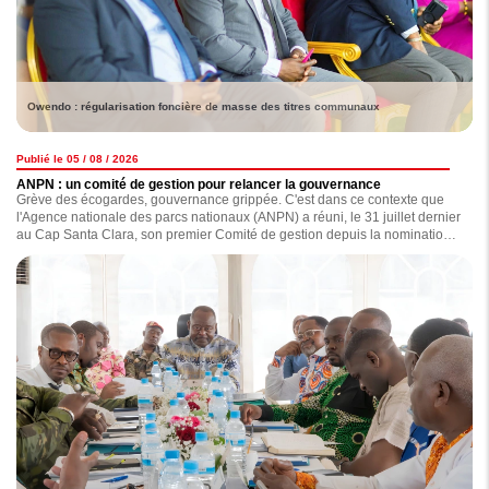
Owendo : régularisation foncière de masse des titres communaux
Publié le 05 / 08 / 2026
ANPN : un comité de gestion pour relancer la gouvernance
Grève des écogardes, gouvernance grippée. C'est dans ce contexte que
l'Agence nationale des parcs nationaux (ANPN) a réuni, le 31 juillet dernier
au Cap Santa Clara, son premier Comité de gestion depuis la nomination
de ses principaux dirigeants en octobre 2023. Au-delà de l'examen des
dossiers, cette session devait remettre en marche les instances dirigeantes
de l'Agence. Suffira-t-elle à sortir l'ANPN de l'impasse dans laquelle elle
semble plongée ?