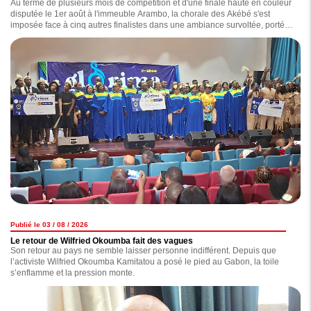
Au terme de plusieurs mois de compétition et d'une finale haute en couleur
disputée le 1er août à l'immeuble Arambo, la chorale des Akébé s'est
imposée face à cinq autres finalistes dans une ambiance survoltée, portée
par un public totalement connecté à l'événement.
Publié le 03 / 08 / 2026
Le retour de Wilfried Okoumba fait des vagues
Son retour au pays ne semble laisser personne indifférent. Depuis que
l’activiste Wilfried Okoumba Kamitatou a posé le pied au Gabon, la toile
s’enflamme et la pression monte.