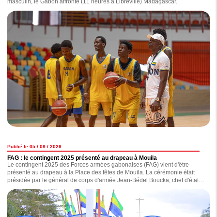
masculin, le Gabon affronte (11 heures à Libreville) Madagascar.
Publié le 05 / 08 / 2026
FAG : le contingent 2025 présenté au drapeau à Mouila
Le contingent 2025 des Forces armées gabonaises (FAG) vient d'être
présenté au drapeau à la Place des fêtes de Mouila. La cérémonie était
présidée par le général de corps d'armée Jean-Bédel Boucka, chef d'état-
major général des Forces armées gabonaises.