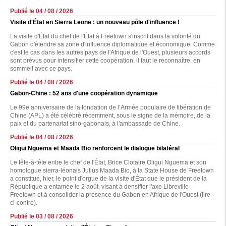
Publié le 04 / 08 / 2026
Visite d'État en Sierra Leone : un nouveau pôle d'influence !
La visite d'État du chef de l'État à Freetown s'inscrit dans la volonté du
Gabon d'étendre sa zone d'influence diplomatique et économique. Comme
c'est le cas dans les autres pays de l'Afrique de l'Ouest, plusieurs accords
sont prévus pour intensifier cette coopération, il faut le reconnaître, en
sommeil avec ce pays.
Publié le 04 / 08 / 2026
Gabon-Chine : 52 ans d'une coopération dynamique
Le 99e anniversaire de la fondation de l’Armée populaire de libération de
Chine (APL) a été célébré récemment, sous le signe de la mémoire, de la
paix et du partenariat sino-gabonais, à l'ambassade de Chine.
Publié le 04 / 08 / 2026
Oligui Nguema et Maada Bio renforcent le dialogue bilatéral
Le tête-à-tête entre le chef de l'État, Brice Clotaire Oligui Nguema et son
homologue sierra-léonais Julius Maada Bio, à la State House de Freetown
a constitué, hier, le point d'orgue de la visite d'État que le président de la
République a entamée le 2 août, visant à densifier l'axe Libreville-
Freetown et à consolider la présence du Gabon en Afrique de l'Ouest (lire
ci-contre).
Publié le 03 / 08 / 2026