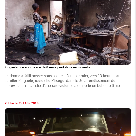
Kinguélé : un nourrisson de 6 mois périt dans un incendie
Le drame a failli passer sous silence. Jeudi dernier, vers 13 heures, au
quartier Kinguélé, route dite Mitsogo, dans le 3e arrondissement de
Libreville, un incendie d'une rare violence a emporté un bébé de 6 mois,
identifié comme Loraine Fleschka.
Publié le 05 / 08 / 2026