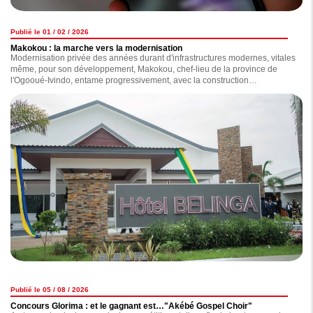
Publié le 01 / 02 / 2026
Makokou : la marche vers la modernisation
Modernisation privée des années durant d'infrastructures modernes, vitales
même, pour son développement, Makokou, chef-lieu de la province de
l'Ogooué-Ivindo, entame progressivement, avec la construction
d'infrastructures dont certaines ont été inaugurées en début de semaine
par le chef de l'Etat, Brice Clotaire Oligui Nguema, pendant que d'autres
sont en voie d'achèvement, sa marche vers un futur radieux. Au grand
bonheur des habitants de cette région située au nord-est du Gabon.
Publié le 05 / 08 / 2026
Concours Glorima : et le gagnant est…"Akébé Gospel Choir"