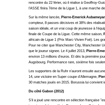
rencontre du 22 férier, où il réalise à Geoffroy-Gui
l'ASSE finira 7ème de la Ligue 1, à une marche 
Sur la même lancée,
Pierre-Emerick Aubameya
compteur, 8 passes décisives et 38% des réalisati
saison idéale, et un vrai coup de jeunesse à l'équ
finale de Coupe de la Ligue. Cette même saison,
africain de Ligue 1 (Prix Marc-Vivien Foé). Les g
Pour ne citer que Manchester City, Manchester Un
que le joueur signee. Le 4 juillet 2013,
Pierre-Eme
environ 13 millions d'euros. Et dès la première jour
Augsbourg. Performance rare, sixième fois seulem
Les supporters de la Ruhr n'auront ensuite aucune
14, une victoire en Super coupe d'Allemagne,
Pie
30 matches joués en 2015. Borussia lui convient id
Du côté Gabon (2012)
S'il a joué une rencontre en sélection française "es