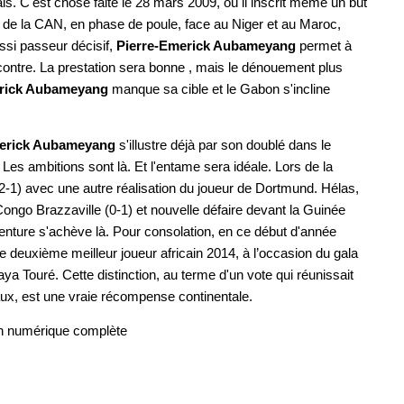
is. C'est chose faite le 28 mars 2009, où il inscrit même un but
 de la CAN, en phase de poule, face au Niger et au Maroc,
ussi passeur décisif,
Pierre-Emerick Aubameyang
permet à
ncontre. La prestation sera bonne , mais le dénouement plus
erick Aubameyang
manque sa cible et le Gabon s'incline
merick Aubameyang
s'illustre déjà par son doublé dans le
es ambitions sont là. Et l'entame sera idéale. Lors de la
2-1) avec une autre réalisation du joueur de Dortmund. Hélas,
ongo Brazzaville (0-1) et nouvelle défaire devant la Guinée
aventure s'achève là. Pour consolation, en ce début d'année
 deuxième meilleur joueur africain 2014, à l’occasion du gala
ya Touré. Cette distinction, au terme d'un vote qui réunissait
aux, est une vraie récompense continentale.
n numérique complète