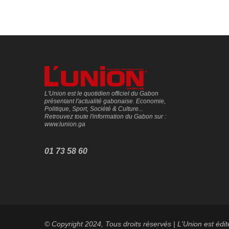
L'Union est le quotidien officiel du Gabon
présentant l'actualité gabonaise. Economie,
Politique, Sport, Société & Culture...
Retrouvez toute l'information du Gabon sur :
www.lunion.ga
01 73 58 60
© Copyright 2024, Tous droits réservés | L'Union est édi