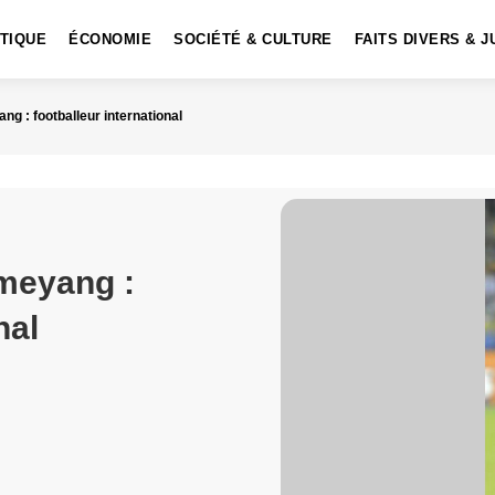
ITIQUE
ÉCONOMIE
SOCIÉTÉ & CULTURE
FAITS DIVERS & J
g : footballeur international
meyang :
nal