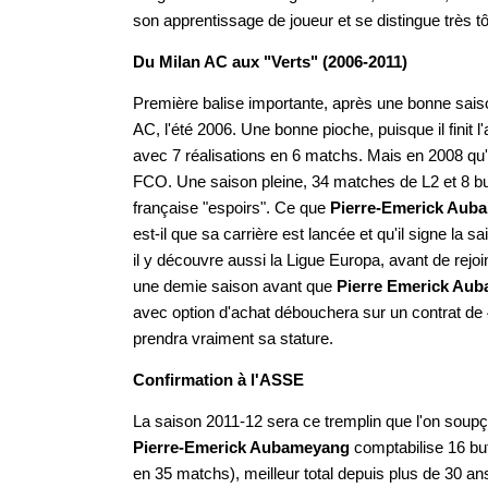
son apprentissage de joueur et se distingue très tô
Du Milan AC aux "Verts" (2006-2011)
Première balise importante, après une bonne sai
AC, l'été 2006. Une bonne pioche, puisque il finit
avec 7 réalisations en 6 matchs. Mais en 2008 qu'il
FCO. Une saison pleine, 34 matches de L2 et 8 bu
française "espoirs". Ce que
Pierre-Emerick Aub
est-il que sa carrière est lancée et qu'il signe la
il y découvre aussi la Ligue Europa, avant de re
une demie saison avant que
Pierre Emerick Au
avec option d'achat débouchera sur un contrat de 4
prendra vraiment sa stature.
Confirmation à l'ASSE
La saison 2011-12 sera ce tremplin que l'on soup
Pierre-Emerick Aubameyang
comptabilise 16 but
en 35 matchs), meilleur total depuis plus de 30 an