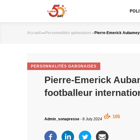
MAIN
Aller
NAVIGATION
au
POL
contenu
principal
Accueil
-
-
Personnalités gabonaises
-
Pierre-Emerick Aubameyan
Fil
d'Ariane
PERSONNALITÉS GABONAISES
Pierre-Emerick Auba
footballeur internatio
105
Admin_sonapresse
-
8 July 2024