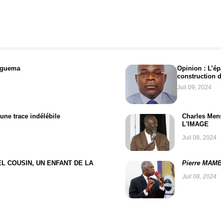
 Nguema
Opinion : L’ép
construction 
Juil 09, 2024
une trace indélébile
Charles Men
L'IMAGE
Juil 08, 2024
NIEL COUSIN, UN ENFANT DE LA
Pierre MAM
Juil 08, 2024