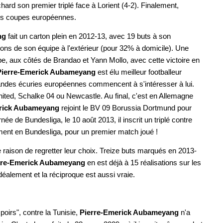
chard son premier triplé face à Lorient (4-2). Finalement,
des coupes européennes.
ng
fait un
carton plein en 2012-13, avec 19 buts à son
ons de son équipe à l'extérieur (pour 32% à domicile). Une
ipe, aux côtés de Brandao et Yann Mollo, avec cette victoire en
Pierre-Emerick Aubameyang
est élu meilleur footballeur
randes écuries européennes commencent à s'intéresser à lui.
ited, Schalke 04 ou Newcastle. Au final, c'est en Allemagne
rick Aubameyang
rejoint le BV 09 Borussia Dortmund pour
née de Bundesliga, le 10 août 2013, il inscrit un triplé contre
ent en Bundesliga, pour un premier match joué !
 raison de regretter leur choix. Treize buts marqués en 2013-
rre-Emerick Aubameyang
en est déjà à 15 réalisations sur les
éalement et la réciproque est aussi vraie.
poirs", contre la Tunisie,
Pierre-Emerick Aubameyang
n'a