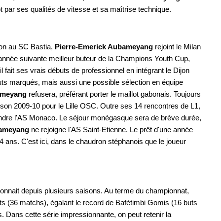
t par ses qualités de vitesse et sa maîtrise technique.
son au SC Bastia,
Pierre-Emerick Aubameyang
rejoint le Milan
 l'année suivante meilleur buteur de la Champions Youth Cup,
 fait ses vrais débuts de professionnel en intégrant le Dijon
ts marqués, mais aussi une possible sélection en équipe
ameyang
refusera, préférant porter le maillot gabonais. Toujours
 saison 2009-10 pour le Lille OSC. Outre ses 14 rencontres de L1,
joindre l'AS Monaco. Le séjour monégasque sera de brève durée,
bameyang
ne rejoigne l'AS Saint-Etienne. Le prêt d'une année
 ans. C'est ici, dans le chaudron stéphanois que le joueur
çonnait depuis plusieurs saisons. Au terme du championnat,
s (36 matchs), égalant le record de Bafétimbi Gomis (16 buts
s. Dans cette série impressionnante, on peut retenir la