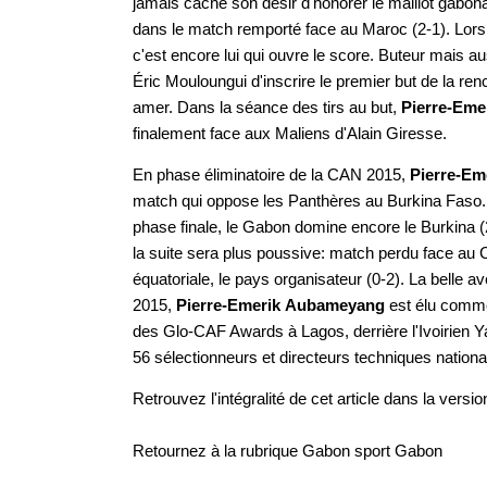
jamais caché son désir d'honorer le maillot gabona
dans le match remporté face au Maroc (2-1). Lors
c'est encore lui qui ouvre le score. Buteur mais a
Éric Mouloungui d'inscrire le premier but de la re
amer. Dans la séance des tirs au but,
Pierre-Em
finalement face aux Maliens d'Alain Giresse.
En phase éliminatoire de la CAN 2015,
Pierre-E
match qui oppose les Panthères au Burkina Faso. L
phase finale, le Gabon domine encore le Burkina (
la suite sera plus poussive: match perdu face au C
équatoriale, le pays organisateur (0-2). La belle 
2015,
Pierre-Emerik
Aubameyang
est élu comme
des Glo-CAF Awards à Lagos, derrière l'Ivoirien Ya
56 sélectionneurs et directeurs techniques nation
Retrouvez l'intégralité de cet article dans la
versio
Retournez à la rubrique
Gabon sport Gabon