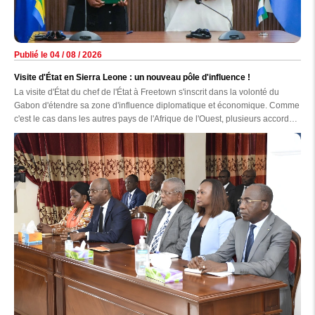
Publié le 04 / 08 / 2026
Visite d'État en Sierra Leone : un nouveau pôle d'influence !
La visite d'État du chef de l'État à Freetown s'inscrit dans la volonté du
Gabon d'étendre sa zone d'influence diplomatique et économique. Comme
c'est le cas dans les autres pays de l'Afrique de l'Ouest, plusieurs accords
sont prévus pour intensifier cette coopération, il faut le reconnaître, en
sommeil avec ce pays.