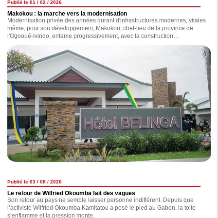
Publié le 01 / 02 / 2026
Makokou : la marche vers la modernisation
Modernisation privée des années durant d'infrastructures modernes, vitales
même, pour son développement, Makokou, chef-lieu de la province de
l'Ogooué-Ivindo, entame progressivement, avec la construction
d'infrastructures dont certaines ont été inaugurées en début de semaine
par le chef de l'Etat, Brice Clotaire Oligui Nguema, pendant que d'autres
sont en voie d'achèvement, sa marche vers un futur radieux. Au grand
bonheur des habitants de cette région située au nord-est du Gabon.
Publié le 03 / 08 / 2026
Le retour de Wilfried Okoumba fait des vagues
Son retour au pays ne semble laisser personne indifférent. Depuis que
l’activiste Wilfried Okoumba Kamitatou a posé le pied au Gabon, la toile
s’enflamme et la pression monte.