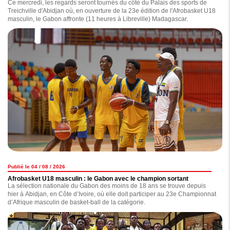
Ce mercredi, les regards seront tournés du côté du Palais des sports de
Treichville d'Abidjan où, en ouverture de la 23e édition de l'Afrobasket U18
masculin, le Gabon affronte (11 heures à Libreville) Madagascar.
Publié le 04 / 08 / 2026
Afrobasket U18 masculin : le Gabon avec le champion sortant
La sélection nationale du Gabon des moins de 18 ans se trouve depuis
hier à Abidjan, en Côte d’Ivoire, où elle doit participer au 23e Championnat
d’Afrique masculin de basket-ball de la catégorie.