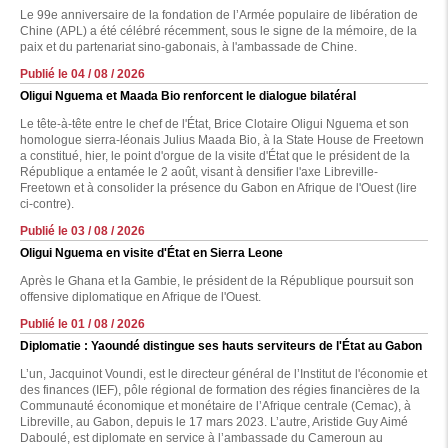
Le 99e anniversaire de la fondation de l’Armée populaire de libération de
Chine (APL) a été célébré récemment, sous le signe de la mémoire, de la
paix et du partenariat sino-gabonais, à l'ambassade de Chine.
Publié le 04 / 08 / 2026
Oligui Nguema et Maada Bio renforcent le dialogue bilatéral
Le tête-à-tête entre le chef de l'État, Brice Clotaire Oligui Nguema et son
homologue sierra-léonais Julius Maada Bio, à la State House de Freetown
a constitué, hier, le point d'orgue de la visite d'État que le président de la
République a entamée le 2 août, visant à densifier l'axe Libreville-
Freetown et à consolider la présence du Gabon en Afrique de l'Ouest (lire
ci-contre).
Publié le 03 / 08 / 2026
Oligui Nguema en visite d'État en Sierra Leone
Après le Ghana et la Gambie, le président de la République poursuit son
offensive diplomatique en Afrique de l'Ouest.
Publié le 01 / 08 / 2026
Diplomatie : Yaoundé distingue ses hauts serviteurs de l'État au Gabon
L’un, Jacquinot Voundi, est le directeur général de l’Institut de l'économie et
des finances (IEF), pôle régional de formation des régies financières de la
Communauté économique et monétaire de l’Afrique centrale (Cemac), à
Libreville, au Gabon, depuis le 17 mars 2023. L’autre, Aristide Guy Aimé
Daboulé, est diplomate en service à l’ambassade du Cameroun au