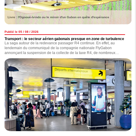
Livre : l'Ogooué-Ivindo ou le miroir d'un Gabon en quête d'espérance
Publié le 05 / 08 / 2026
Transport : le secteur aérien gabonais presque en zone de turbulence
La saga autour de la redevance passager R4 continue. En effet, au
lendemain du communiqué de la compagnie nationale FlyGabon
annonçant la suspension de la collecte de la taxe R4, de nombreux
observateurs s'interrogent sur les réelles motivations de l'opérateur, qui,
selon nos informations, traînerait une dette de plus de 7 milliards de F CFA
concernant le versement de celle-ci. Ce nouveau coup de gueule de
FlyGabon est-il anodin ? la compagnie est-elle exempte de tout reproche ?
Nous avons enquêté.