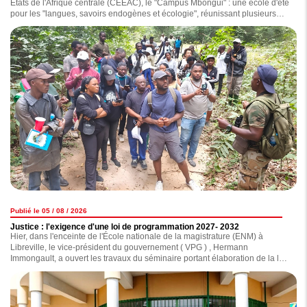
États de l'Afrique centrale (CEEAC), le "Campus Mbongui" : une école d'été
pour les "langues, savoirs endogènes et écologie", réunissant plusieurs
universités de la sous-région.
Publié le 05 / 08 / 2026
Justice : l'exigence d'une loi de programmation 2027- 2032
Hier, dans l'enceinte de l'École nationale de la magistrature (ENM) à
Libreville, le vice-président du gouvernement ( VPG ) , Hermann
Immongault, a ouvert les travaux du séminaire portant élaboration de la loi
de programmation de la Justice 2027-2032.