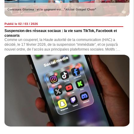
Concours Glorima : et le gagnant est…"Akébé Gospel Choir"
Publié le 02 / 03 / 2026
Suspension des réseaux sociaux : la vie sans TikTok, Facebook et
consorts
Comme un couperet, la Haute autorité de la communication (HAC) a
décidé, le 17 février 2026, de la suspension “immédiate”, et ce jusqu'à
nouvel ordre, de l’accès aux principales plateformes sociales. Motifs :
diffusion de contenus jugés “inappropriés, diffamatoires, haineux ou
injurieux”. Depuis lors, comment la population vit-elle cette situation ?
Lecture.