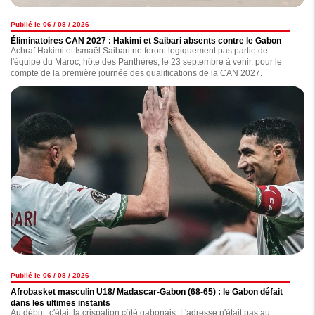
Publié le 06 / 08 / 2026
Éliminatoires CAN 2027 : Hakimi et Saibari absents contre le Gabon
Achraf Hakimi et Ismaël Saibari ne feront logiquement pas partie de
l'équipe du Maroc, hôte des Panthères, le 23 septembre à venir, pour le
compte de la première journée des qualifications de la CAN 2027.
Publié le 06 / 08 / 2026
Afrobasket masculin U18/ Madascar-Gabon (68-65) : le Gabon défait
dans les ultimes instants
Au début, c'était la crispation côté gabonais. L'adresse n'était pas au