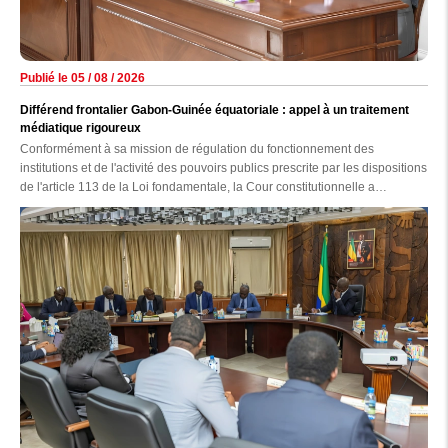
Publié le 05 / 08 / 2026
Différend frontalier Gabon-Guinée équatoriale : appel à un traitement
médiatique rigoureux
Conformément à sa mission de régulation du fonctionnement des
institutions et de l'activité des pouvoirs publics prescrite par les dispositions
de l'article 113 de la Loi fondamentale, la Cour constitutionnelle a
auditionné, hier au palais de la Constitution, les responsables des
principaux médias nationaux, en présence des membres de la Haute
autorité de la Communication (HAC).