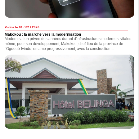
Publié le 01 / 02 / 2026
Makokou : la marche vers la modernisation
Modernisation privée des années durant d'infrastructures modernes, vitales
même, pour son développement, Makokou, chef-lieu de la province de
l'Ogooué-Ivindo, entame progressivement, avec la construction
d'infrastructures dont certaines ont été inaugurées en début de semaine
par le chef de l'Etat, Brice Clotaire Oligui Nguema, pendant que d'autres
sont en voie d'achèvement, sa marche vers un futur radieux. Au grand
bonheur des habitants de cette région située au nord-est du Gabon.