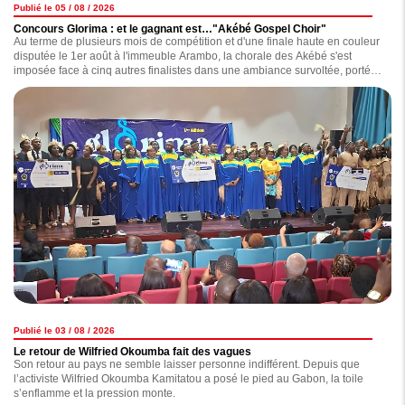
Publié le 05 / 08 / 2026
Concours Glorima : et le gagnant est…"Akébé Gospel Choir"
Au terme de plusieurs mois de compétition et d'une finale haute en couleur
disputée le 1er août à l'immeuble Arambo, la chorale des Akébé s'est
imposée face à cinq autres finalistes dans une ambiance survoltée, portée
par un public totalement connecté à l'événement.
Publié le 03 / 08 / 2026
Le retour de Wilfried Okoumba fait des vagues
Son retour au pays ne semble laisser personne indifférent. Depuis que
l’activiste Wilfried Okoumba Kamitatou a posé le pied au Gabon, la toile
s’enflamme et la pression monte.