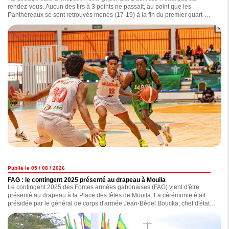
rendez-vous. Aucun des tirs à 3 points ne passait, au point que les
Panthéreaux se sont retrouvés menés (17-19) à la fin du premier quart-
temps, par des Malgaches qui ont profité des erreurs de leurs adversaires.
Publié le 05 / 08 / 2026
FAG : le contingent 2025 présenté au drapeau à Mouila
Le contingent 2025 des Forces armées gabonaises (FAG) vient d'être
présenté au drapeau à la Place des fêtes de Mouila. La cérémonie était
présidée par le général de corps d'armée Jean-Bédel Boucka, chef d'état-
major général des Forces armées gabonaises.