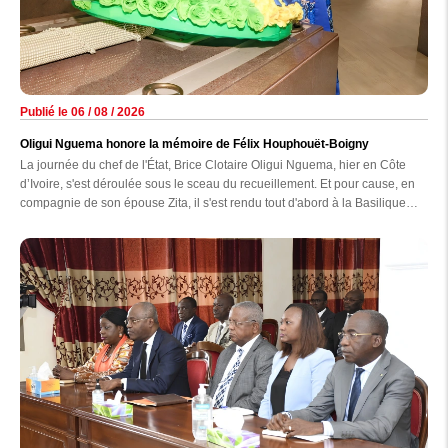
Publié le 06 / 08 / 2026
Oligui Nguema honore la mémoire de Félix Houphouët-Boigny
La journée du chef de l'État, Brice Clotaire Oligui Nguema, hier en Côte
d’Ivoire, s'est déroulée sous le sceau du recueillement. Et pour cause, en
compagnie de son épouse Zita, il s'est rendu tout d'abord à la Basilique
Notre-Dame-de-la-Paix de Yamoussoukro avant d'aller se recueillir sur la
tombe du premier président ivoirien, Félix Houphouët-Boigny.