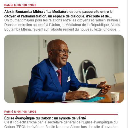
Publié le 06 / 08 / 2026
Alexis Boutamba Mbina : "La Médiature est une passerelle entre le
citoyen et l'administration, un espace de dialogue, d'écoute et de
Un tournant majeur pour les relations entre les citoyens et l'administration !
conciliation"
Dans un entretien accordé à l'Union, le Médiateur de la République, Alexis
Boutamba Mbina, revient sur l'aboutissement du nouveau texte juridique
régissant les missions et le fonctionnement de l'institution.
Publié le 06 / 08 / 2026
Église évangélique du Gabon : un synode de vérité
C'est l’objectif affiché par le secrétaire général de l'Église évangélique du
Gabon (EEG), le révérend Basile Nguema Allogo lors du culte d’ouverture