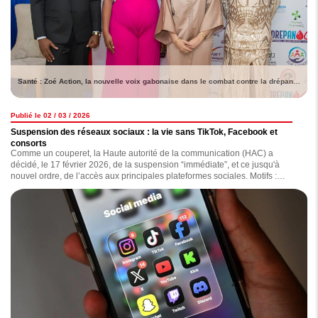
Santé : Zoé Action, la nouvelle voix gabonaise dans le combat contre la drépanocytose
Publié le 02 / 03 / 2026
Suspension des réseaux sociaux : la vie sans TikTok, Facebook et
consorts
Comme un couperet, la Haute autorité de la communication (HAC) a
décidé, le 17 février 2026, de la suspension “immédiate”, et ce jusqu'à
nouvel ordre, de l’accès aux principales plateformes sociales. Motifs :
diffusion de contenus jugés “inappropriés, diffamatoires, haineux ou
injurieux”. Depuis lors, comment la population vit-elle cette situation ?
Lecture.