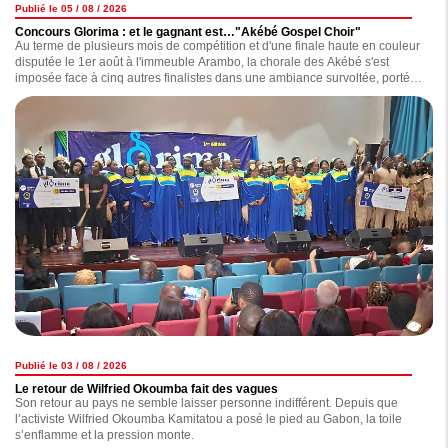
Publié le 05 / 08 / 2026
Concours Glorima : et le gagnant est…"Akébé Gospel Choir"
Au terme de plusieurs mois de compétition et d'une finale haute en couleur
disputée le 1er août à l'immeuble Arambo, la chorale des Akébé s'est
imposée face à cinq autres finalistes dans une ambiance survoltée, portée
par un public totalement connecté à l'événement.
Publié le 03 / 08 / 2026
Le retour de Wilfried Okoumba fait des vagues
Son retour au pays ne semble laisser personne indifférent. Depuis que
l’activiste Wilfried Okoumba Kamitatou a posé le pied au Gabon, la toile
s’enflamme et la pression monte.