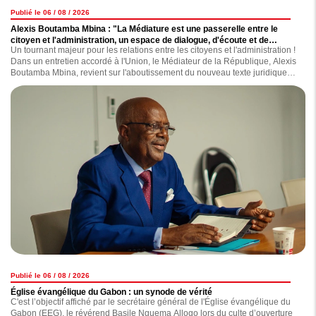
Publié le 06 / 08 / 2026
Alexis Boutamba Mbina : "La Médiature est une passerelle entre le
citoyen et l'administration, un espace de dialogue, d'écoute et de
Un tournant majeur pour les relations entre les citoyens et l'administration !
conciliation"
Dans un entretien accordé à l'Union, le Médiateur de la République, Alexis
Boutamba Mbina, revient sur l'aboutissement du nouveau texte juridique
régissant les missions et le fonctionnement de l'institution.
Publié le 06 / 08 / 2026
Église évangélique du Gabon : un synode de vérité
C'est l’objectif affiché par le secrétaire général de l'Église évangélique du
Gabon (EEG), le révérend Basile Nguema Allogo lors du culte d’ouverture