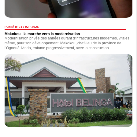
Publié le 01 / 02 / 2026
Makokou : la marche vers la modernisation
Modernisation privée des années durant d'infrastructures modernes, vitales
même, pour son développement, Makokou, chef-lieu de la province de
l'Ogooué-Ivindo, entame progressivement, avec la construction
d'infrastructures dont certaines ont été inaugurées en début de semaine
par le chef de l'Etat, Brice Clotaire Oligui Nguema, pendant que d'autres
sont en voie d'achèvement, sa marche vers un futur radieux. Au grand
bonheur des habitants de cette région située au nord-est du Gabon.