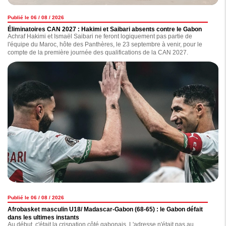
Publié le 06 / 08 / 2026
Éliminatoires CAN 2027 : Hakimi et Saibari absents contre le Gabon
Achraf Hakimi et Ismaël Saibari ne feront logiquement pas partie de
l'équipe du Maroc, hôte des Panthères, le 23 septembre à venir, pour le
compte de la première journée des qualifications de la CAN 2027.
Publié le 06 / 08 / 2026
Afrobasket masculin U18/ Madascar-Gabon (68-65) : le Gabon défait
dans les ultimes instants
Au début, c'était la crispation côté gabonais. L'adresse n'était pas au