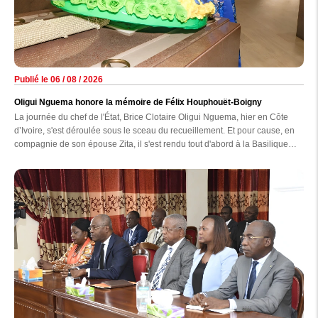
Publié le 06 / 08 / 2026
Oligui Nguema honore la mémoire de Félix Houphouët-Boigny
La journée du chef de l'État, Brice Clotaire Oligui Nguema, hier en Côte
d’Ivoire, s'est déroulée sous le sceau du recueillement. Et pour cause, en
compagnie de son épouse Zita, il s'est rendu tout d'abord à la Basilique
Notre-Dame-de-la-Paix de Yamoussoukro avant d'aller se recueillir sur la
tombe du premier président ivoirien, Félix Houphouët-Boigny.