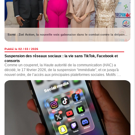
Santé : Zoé Action, la nouvelle voix gabonaise dans le combat contre la drépanocytose
Publié le 02 / 03 / 2026
Suspension des réseaux sociaux : la vie sans TikTok, Facebook et
consorts
Comme un couperet, la Haute autorité de la communication (HAC) a
décidé, le 17 février 2026, de la suspension “immédiate”, et ce jusqu'à
nouvel ordre, de l’accès aux principales plateformes sociales. Motifs :
diffusion de contenus jugés “inappropriés, diffamatoires, haineux ou
injurieux”. Depuis lors, comment la population vit-elle cette situation ?
Lecture.