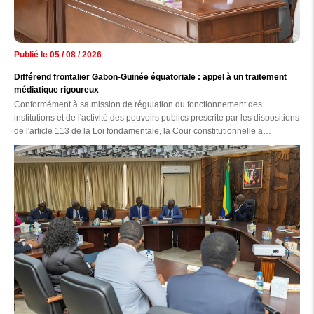
Publié le 05 / 08 / 2026
Différend frontalier Gabon-Guinée équatoriale : appel à un traitement
médiatique rigoureux
Conformément à sa mission de régulation du fonctionnement des
institutions et de l'activité des pouvoirs publics prescrite par les dispositions
de l'article 113 de la Loi fondamentale, la Cour constitutionnelle a
auditionné, hier au palais de la Constitution, les responsables des
principaux médias nationaux, en présence des membres de la Haute
autorité de la Communication (HAC).