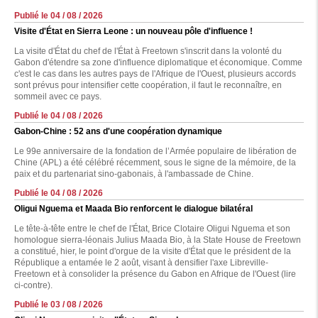
Publié le 04 / 08 / 2026
Visite d'État en Sierra Leone : un nouveau pôle d'influence !
La visite d'État du chef de l'État à Freetown s'inscrit dans la volonté du
Gabon d'étendre sa zone d'influence diplomatique et économique. Comme
c'est le cas dans les autres pays de l'Afrique de l'Ouest, plusieurs accords
sont prévus pour intensifier cette coopération, il faut le reconnaître, en
sommeil avec ce pays.
Publié le 04 / 08 / 2026
Gabon-Chine : 52 ans d'une coopération dynamique
Le 99e anniversaire de la fondation de l’Armée populaire de libération de
Chine (APL) a été célébré récemment, sous le signe de la mémoire, de la
paix et du partenariat sino-gabonais, à l'ambassade de Chine.
Publié le 04 / 08 / 2026
Oligui Nguema et Maada Bio renforcent le dialogue bilatéral
Le tête-à-tête entre le chef de l'État, Brice Clotaire Oligui Nguema et son
homologue sierra-léonais Julius Maada Bio, à la State House de Freetown
a constitué, hier, le point d'orgue de la visite d'État que le président de la
République a entamée le 2 août, visant à densifier l'axe Libreville-
Freetown et à consolider la présence du Gabon en Afrique de l'Ouest (lire
ci-contre).
Publié le 03 / 08 / 2026