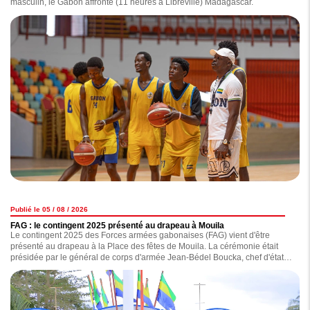
masculin, le Gabon affronte (11 heures à Libreville) Madagascar.
Publié le 05 / 08 / 2026
FAG : le contingent 2025 présenté au drapeau à Mouila
Le contingent 2025 des Forces armées gabonaises (FAG) vient d'être
présenté au drapeau à la Place des fêtes de Mouila. La cérémonie était
présidée par le général de corps d'armée Jean-Bédel Boucka, chef d'état-
major général des Forces armées gabonaises.