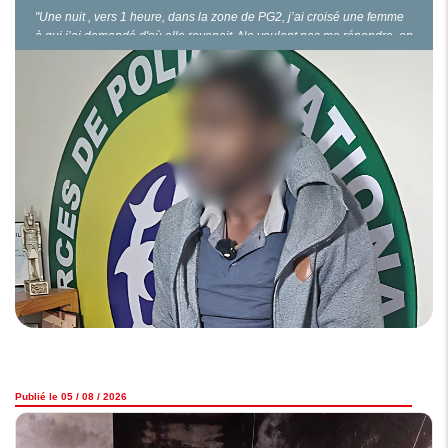
"Une nuit , vers 1 heure, dans la zone de PG2, j’ai croisé une femme
à qui j’ai demandé d'où elle revenait. Ne voulant pas me répondre, on
s’est chamaillé. Puis, je lui ai demandé de me donner son sac. Face à
son refus, j’ai sorti la machette qui était dissimulée dans mon
pantalon. Une…
Publié le 05 / 08 / 2026