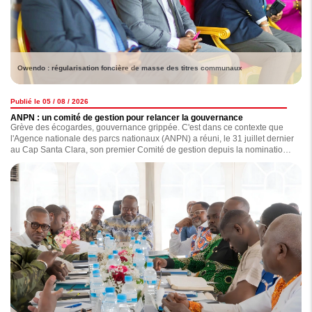
Owendo : régularisation foncière de masse des titres communaux
Publié le 05 / 08 / 2026
ANPN : un comité de gestion pour relancer la gouvernance
Grève des écogardes, gouvernance grippée. C'est dans ce contexte que
l'Agence nationale des parcs nationaux (ANPN) a réuni, le 31 juillet dernier
au Cap Santa Clara, son premier Comité de gestion depuis la nomination
de ses principaux dirigeants en octobre 2023. Au-delà de l'examen des
dossiers, cette session devait remettre en marche les instances dirigeantes
de l'Agence. Suffira-t-elle à sortir l'ANPN de l'impasse dans laquelle elle
semble plongée ?