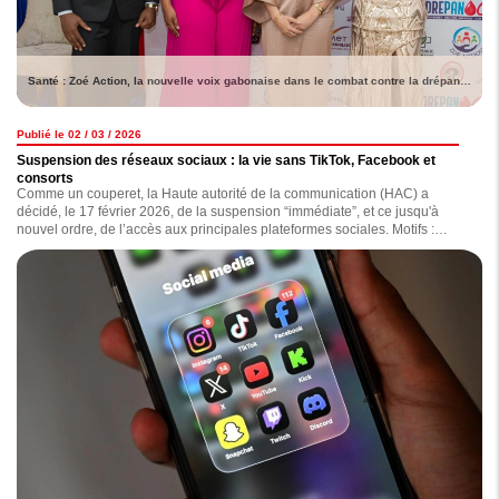
Santé : Zoé Action, la nouvelle voix gabonaise dans le combat contre la drépanocytose
Publié le 02 / 03 / 2026
Suspension des réseaux sociaux : la vie sans TikTok, Facebook et
consorts
Comme un couperet, la Haute autorité de la communication (HAC) a
décidé, le 17 février 2026, de la suspension “immédiate”, et ce jusqu'à
nouvel ordre, de l’accès aux principales plateformes sociales. Motifs :
diffusion de contenus jugés “inappropriés, diffamatoires, haineux ou
injurieux”. Depuis lors, comment la population vit-elle cette situation ?
Lecture.