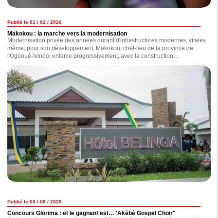
Publié le 01 / 02 / 2026
Makokou : la marche vers la modernisation
Modernisation privée des années durant d'infrastructures modernes, vitales
même, pour son développement, Makokou, chef-lieu de la province de
l'Ogooué-Ivindo, entame progressivement, avec la construction
d'infrastructures dont certaines ont été inaugurées en début de semaine
par le chef de l'Etat, Brice Clotaire Oligui Nguema, pendant que d'autres
sont en voie d'achèvement, sa marche vers un futur radieux. Au grand
bonheur des habitants de cette région située au nord-est du Gabon.
Publié le 05 / 08 / 2026
Concours Glorima : et le gagnant est…"Akébé Gospel Choir"