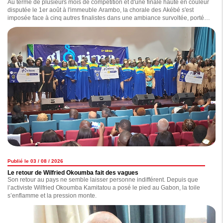
Au terme de plusieurs mois de compétition et d'une finale haute en couleur
disputée le 1er août à l'immeuble Arambo, la chorale des Akébé s'est
imposée face à cinq autres finalistes dans une ambiance survoltée, portée
par un public totalement connecté à l'événement.
Publié le 03 / 08 / 2026
Le retour de Wilfried Okoumba fait des vagues
Son retour au pays ne semble laisser personne indifférent. Depuis que
l’activiste Wilfried Okoumba Kamitatou a posé le pied au Gabon, la toile
s’enflamme et la pression monte.