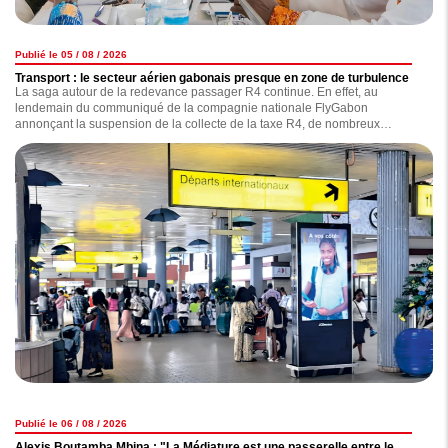
Publié le 05 / 08 / 2026
Transport : le secteur aérien gabonais presque en zone de turbulence
La saga autour de la redevance passager R4 continue. En effet, au
lendemain du communiqué de la compagnie nationale FlyGabon
annonçant la suspension de la collecte de la taxe R4, de nombreux
observateurs s'interrogent sur les réelles motivations de l'opérateur, qui,
selon nos informations, traînerait une dette de plus de 7 milliards de F CFA
concernant le versement de celle-ci. Ce nouveau coup de gueule de
FlyGabon est-il anodin ? la compagnie est-elle exempte de tout reproche ?
Nous avons enquêté.
Publié le 06 / 08 / 2026
Alexis Boutamba Mbina : "La Médiature est une passerelle entre le