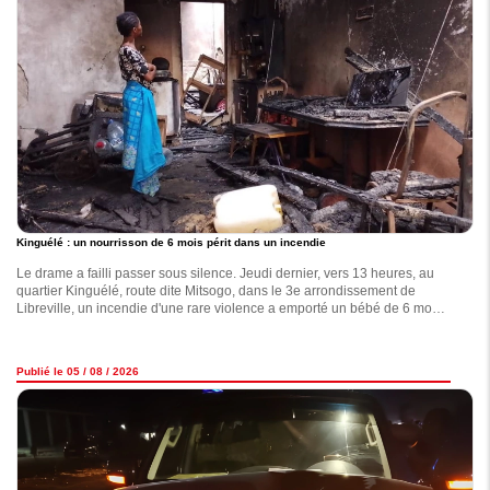
Kinguélé : un nourrisson de 6 mois périt dans un incendie
Le drame a failli passer sous silence. Jeudi dernier, vers 13 heures, au
quartier Kinguélé, route dite Mitsogo, dans le 3e arrondissement de
Libreville, un incendie d'une rare violence a emporté un bébé de 6 mois,
identifié comme Loraine Fleschka.
Publié le 05 / 08 / 2026