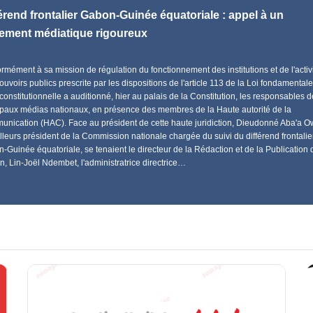
érend frontalier Gabon-Guinée équatoriale : appel à un
itement médiatique rigoureux
rmément à sa mission de régulation du fonctionnement des institutions et de l'activ
ouvoirs publics prescrite par les dispositions de l'article 113 de la Loi fondamentale
constitutionnelle a auditionné, hier au palais de la Constitution, les responsables 
ipaux médias nationaux, en présence des membres de la Haute autorité de la
nication (HAC). Face au président de cette haute juridiction, Dieudonné Aba'a 
illeurs président de la Commission nationale chargée du suivi du différend frontalie
-Guinée équatoriale, se tenaient le directeur de la Rédaction et de la Publication 
on, Lin-Joël Ndembet, l'administratrice directrice…
Réalisez un PressBook
Pu