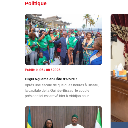
Politique
Publié le 05 / 08 / 2026
Oligui Nguema en Côte d'Ivoire !
Après une escale de quelques heures à Bissau,
la capitale de la Guinée-Bissau, le couple
présidentiel est arrivé hier à Abidjan pour
participer aux festivités du 66e anniversaire de
l'indépendance de ce pays d'Afrique de l'Ouest.