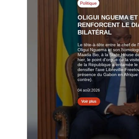
Politique
OLIGUI NGUEMA ET MA
RENFORCENT LE DIAL
BILATÉRAL
Le tête-à-tête entre le chef de l'État,
Oligui Nguema et son homologue sier
Maada Bio, à la State House de Free
hier, le point d'orgue de la visite d'É
de la République a entamée le 2 août
densifier l'axe Libreville-Freetown et
présence du Gabon en Afrique de l'Ou
contre).
04 août 2026
Voir plus