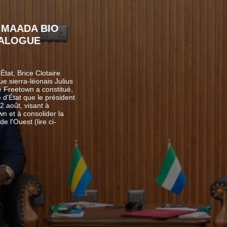
ADA BIO
OGUE
 Brice Clotaire
ra-léonais Julius
town a constitué,
tat que le président
, visant à
 à consolider la
est (lire ci-