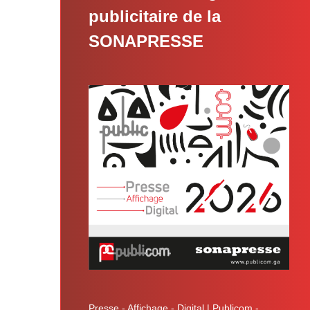
publicitaire de la
SONAPRESSE
 une
e
ok
Presse - Affichage - Digital | Publicom -