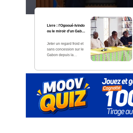
Livre : l'Ogooué-Ivindo
ou le miroir d'un Gabon
en quête d'espérance
Jeter un regard froid et
sans concession sur le
Gabon depuis la…