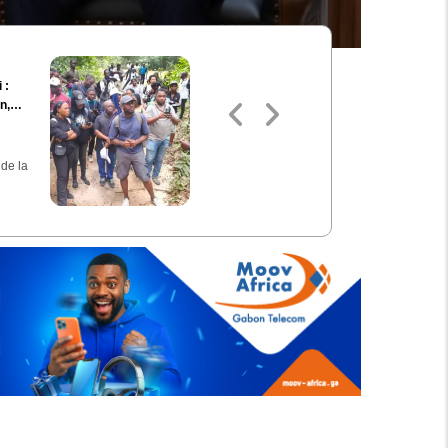
[Tribune des partis
 :
politiques] - Place aux
n,
actes !
arc
C'est par la province du
,
Woleu-Ntem que
 de la
l'Union démocratique
des…