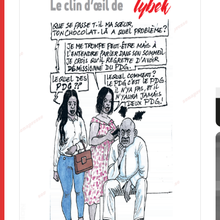
pu
S
Vous êtes une personnalité publique, une
institution, une entreprise ou tout autre
organisme ? Réalisez votre Press Book
Pres