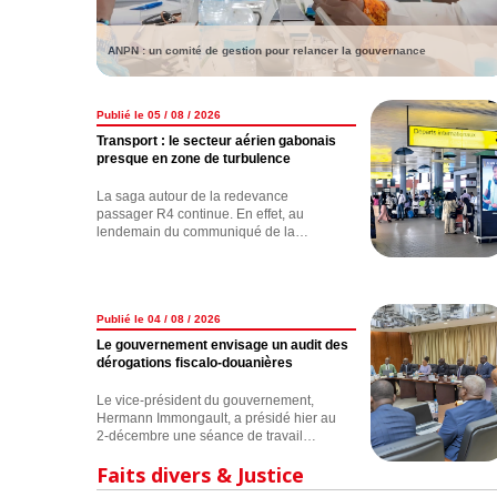
ANPN : un comité de gestion pour relancer la gouvernance
Publié le 05 / 08 / 2026
Transport : le secteur aérien gabonais
presque en zone de turbulence
La saga autour de la redevance
passager R4 continue. En effet, au
lendemain du communiqué de la
compagnie nationale FlyGabon
annonçant la suspension de la collecte
de la taxe R4, de nombreux
observateurs s'interrogent sur les réelles
motivations de l'opérateur, qui, selon
Publié le 04 / 08 / 2026
nos informations, traînerait une dette de
Le gouvernement envisage un audit des
plus de 7 milliards de F CFA concernant
dérogations fiscalo-douanières
le versement de celle-ci. Ce nouveau
coup de gueule de FlyGabon est-il
Le vice-président du gouvernement,
anodin ? la compagnie est-elle exempte
Hermann Immongault, a présidé hier au
de tout reproche ? Nous avons enquêté.
2-décembre une séance de travail
consacrée au suivi des mécanismes de
Faits divers & Justice
dérogations fiscalo-douanières.