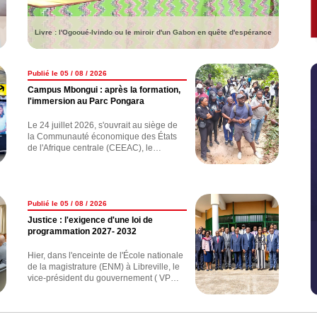
Livre : l'Ogooué-Ivindo ou le miroir d'un Gabon en quête d'espérance
Publié le 05 / 08 / 2026
Campus Mbongui : après la formation,
l'immersion au Parc Pongara
Le 24 juillet 2026, s'ouvrait au siège de
la Communauté économique des États
de l'Afrique centrale (CEEAC), le
"Campus Mbongui" : une école d'été
pour les "langues, savoirs endogènes et
écologie", réunissant plusieurs
universités de la sous-région.
Publié le 05 / 08 / 2026
Justice : l'exigence d'une loi de
programmation 2027- 2032
Hier, dans l'enceinte de l'École nationale
de la magistrature (ENM) à Libreville, le
vice-président du gouvernement ( VPG )
, Hermann Immongault, a ouvert les
travaux du séminaire portant élaboration
de la loi de programmation de la Justice