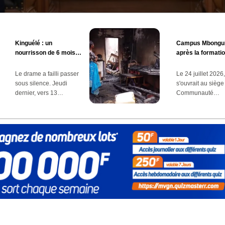
Kinguélé : un
Campus Mbongui
nourrisson de 6 mois
après la formatio
périt dans un incendie
l'immersion au P
Pongara
Le drame a failli passer
Le 24 juillet 2026
sous silence. Jeudi
s'ouvrait au siège
dernier, vers 13…
Communauté…