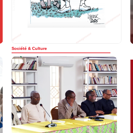
contenant une sélection d'…
Fait
En
En Savoir plus
Société & Culture