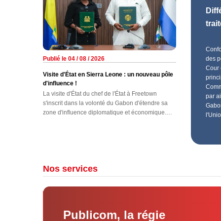
Diff
tra
Confo
Publié le 04 / 08 / 2026
des p
Cour 
Visite d'État en Sierra Leone : un nouveau pôle
princ
d'influence !
Commu
La visite d'État du chef de l'État à Freetown
par a
s'inscrit dans la volonté du Gabon d'étendre sa
Gabon
zone d'influence diplomatique et économique.
l'Uni
Comme c'est le cas dans les autres pays de
l'Afrique de l'Ouest, plusieurs accords sont prévus
pour intensifier cette coopération, il faut le
reconnaître, en sommeil avec ce pays.
Nos services
ok
Publicom, la régie