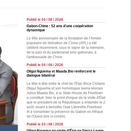
Publié le 04 / 08 / 2026
Gabon-Chine : 52 ans d'une coopération
dynamique
Le 99e anniversaire de la fondation de l’Armée
populaire de libération de Chine (APL) a été
célébré récemment, sous le signe de la mémoire,
de la paix et du partenariat sino-gabonais, à
l'ambassade de Chine.
Publié le 04 / 08 / 2026
Oligui Nguema et Maada Bio renforcent le
dialogue bilatéral
Le tête-à-tête entre le chef de l'État, Brice Clotaire
Oligui Nguema et son homologue sierra-léonais
Julius Maada Bio, à la State House de Freetown
a constitué, hier, le point d'orgue de la visite d'État
que le président de la République a entamée le 2
août, visant à densifier l'axe Libreville-Freetown
et à consolider la présence du Gabon en Afrique
de l'Ouest (lire ci-contre).
Publié le 03 / 08 / 2026
Oligui Nguema en visite d'État en Sierra Leone