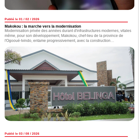
Publié le 01 / 02 / 2026
Makokou : la marche vers la modernisation
Modernisation privée des années durant d'infrastructures modernes, vitales
même, pour son développement, Makokou, chef-lieu de la province de
l'Ogooué-Ivindo, entame progressivement, avec la construction
d'infrastructures dont certaines ont été inaugurées en début de semaine
par le chef de l'Etat, Brice Clotaire Oligui Nguema, pendant que d'autres
sont en voie d'achèvement, sa marche vers un futur radieux. Au grand
bonheur des habitants de cette région située au nord-est du Gabon.
Publié le 03 / 08 / 2026