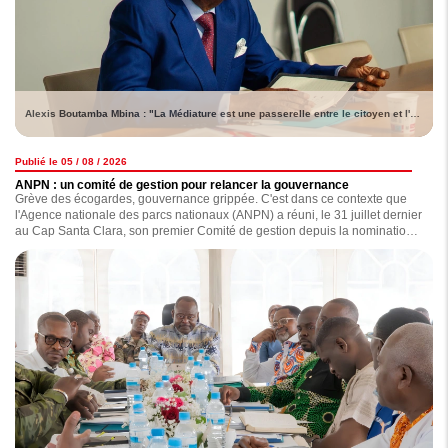
Alexis Boutamba Mbina : "La Médiature est une passerelle entre le citoyen et l'administration, un espace de dialogue, d'écoute et de conciliation"
Publié le 05 / 08 / 2026
ANPN : un comité de gestion pour relancer la gouvernance
Grève des écogardes, gouvernance grippée. C'est dans ce contexte que
l'Agence nationale des parcs nationaux (ANPN) a réuni, le 31 juillet dernier
au Cap Santa Clara, son premier Comité de gestion depuis la nomination
de ses principaux dirigeants en octobre 2023. Au-delà de l'examen des
dossiers, cette session devait remettre en marche les instances dirigeantes
de l'Agence. Suffira-t-elle à sortir l'ANPN de l'impasse dans laquelle elle
semble plongée ?