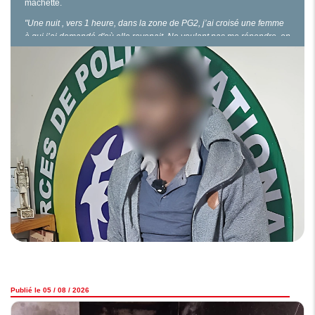
machette.
"Une nuit , vers 1 heure, dans la zone de PG2, j’ai croisé une femme
à qui j’ai demandé d'où elle revenait. Ne voulant pas me répondre, on
s’est chamaillé. Puis, je lui ai demandé de me donner son sac. Face à
son refus, j’ai sorti la machette qui était dissimulée dans mon
pantalon. Une…
Publié le 05 / 08 / 2026