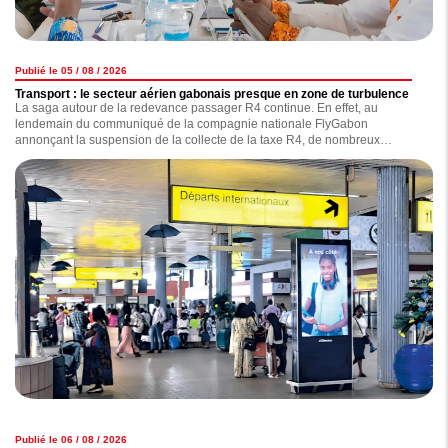
Publié le 05 / 08 / 2026
Transport : le secteur aérien gabonais presque en zone de turbulence
La saga autour de la redevance passager R4 continue. En effet, au
lendemain du communiqué de la compagnie nationale FlyGabon
annonçant la suspension de la collecte de la taxe R4, de nombreux
observateurs s'interrogent sur les réelles motivations de l'opérateur, qui,
selon nos informations, traînerait une dette de plus de 7 milliards de F CFA
concernant le versement de celle-ci. Ce nouveau coup de gueule de
FlyGabon est-il anodin ? la compagnie est-elle exempte de tout reproche ?
Nous avons enquêté.
Publié le 06 / 08 / 2026