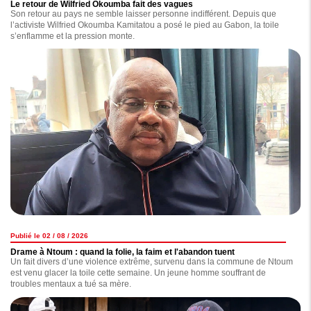
Le retour de Wilfried Okoumba fait des vagues
Son retour au pays ne semble laisser personne indifférent. Depuis que
l’activiste Wilfried Okoumba Kamitatou a posé le pied au Gabon, la toile
s’enflamme et la pression monte.
Publié le 02 / 08 / 2026
Drame à Ntoum : quand la folie, la faim et l'abandon tuent
Un fait divers d’une violence extrême, survenu dans la commune de Ntoum
est venu glacer la toile cette semaine. Un jeune homme souffrant de
troubles mentaux a tué sa mère.