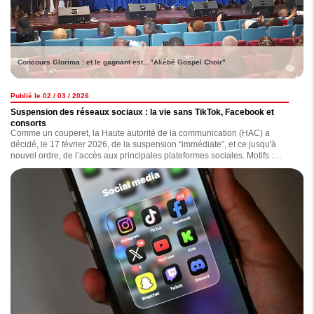
Concours Glorima : et le gagnant est…"Akébé Gospel Choir"
Publié le 02 / 03 / 2026
Suspension des réseaux sociaux : la vie sans TikTok, Facebook et
consorts
Comme un couperet, la Haute autorité de la communication (HAC) a
décidé, le 17 février 2026, de la suspension “immédiate”, et ce jusqu'à
nouvel ordre, de l’accès aux principales plateformes sociales. Motifs :
diffusion de contenus jugés “inappropriés, diffamatoires, haineux ou
injurieux”. Depuis lors, comment la population vit-elle cette situation ?
Lecture.