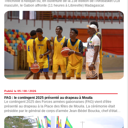
Treichville d'Abidjan où, en ouverture de la 23e édition de l'Afrobasket U18
masculin, le Gabon affronte (11 heures à Libreville) Madagascar.
Publié le 05 / 08 / 2026
FAG : le contingent 2025 présenté au drapeau à Mouila
Le contingent 2025 des Forces armées gabonaises (FAG) vient d'être
présenté au drapeau à la Place des fêtes de Mouila. La cérémonie était
présidée par le général de corps d'armée Jean-Bédel Boucka, chef d'état-
major général des Forces armées gabonaises.