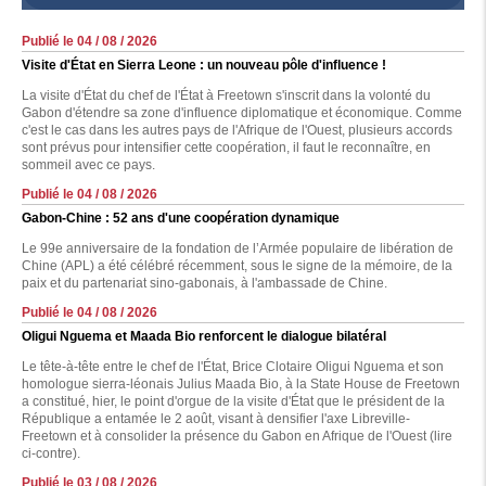
Publié le 04 / 08 / 2026
Visite d'État en Sierra Leone : un nouveau pôle d'influence !
La visite d'État du chef de l'État à Freetown s'inscrit dans la volonté du
Gabon d'étendre sa zone d'influence diplomatique et économique. Comme
c'est le cas dans les autres pays de l'Afrique de l'Ouest, plusieurs accords
sont prévus pour intensifier cette coopération, il faut le reconnaître, en
sommeil avec ce pays.
Publié le 04 / 08 / 2026
Gabon-Chine : 52 ans d'une coopération dynamique
Le 99e anniversaire de la fondation de l’Armée populaire de libération de
Chine (APL) a été célébré récemment, sous le signe de la mémoire, de la
paix et du partenariat sino-gabonais, à l'ambassade de Chine.
Publié le 04 / 08 / 2026
Oligui Nguema et Maada Bio renforcent le dialogue bilatéral
Le tête-à-tête entre le chef de l'État, Brice Clotaire Oligui Nguema et son
homologue sierra-léonais Julius Maada Bio, à la State House de Freetown
a constitué, hier, le point d'orgue de la visite d'État que le président de la
République a entamée le 2 août, visant à densifier l'axe Libreville-
Freetown et à consolider la présence du Gabon en Afrique de l'Ouest (lire
ci-contre).
Publié le 03 / 08 / 2026