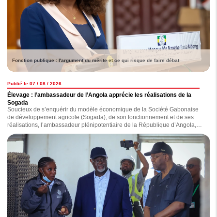
Fonction publique : l'argument du mérite et ce qui risque de faire débat
Publié le 07 / 08 / 2026
Élevage : l’ambassadeur de l’Angola apprécie les réalisations de la
Sogada
Soucieux de s’enquérir du modèle économique de la Société Gabonaise
de développement agricole (Sogada), de son fonctionnement et de ses
réalisations, l’ambassadeur plénipotentiaire de la République d’Angola,
Joaquim Do Espirito Santo, a effectué une visite de terrain hier, en
présence du président du conseil d’administration du groupe HPO &
Associés, Hervé-Patrick Opiangah.