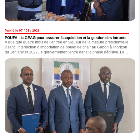
Publié le 07 / 08 / 2026
POUFA : la CEAG pour assurer l'acquisition et la gestion des intrants
À quelque quatre mois de l’entrée en vigueur de la mesure présidentielle
visant l’interdiction d’importation de poulet de chair au Gabon à l'horizon
du 1er janvier 2027, le gouvernement entre dans la phase décisive. Le
ministère de l'Agriculture et de l'Élevage, via la Direction générale de
l'élevage (DGE), a ainsi procédé hier à la signature d'une convention avec
la Centrale d'achat du Gabon (CEAG), définissant le champ d'action des
différentes parties.