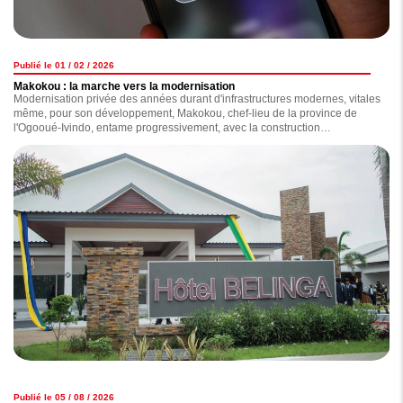
Publié le 01 / 02 / 2026
Makokou : la marche vers la modernisation
Modernisation privée des années durant d'infrastructures modernes, vitales
même, pour son développement, Makokou, chef-lieu de la province de
l'Ogooué-Ivindo, entame progressivement, avec la construction
d'infrastructures dont certaines ont été inaugurées en début de semaine
par le chef de l'Etat, Brice Clotaire Oligui Nguema, pendant que d'autres
sont en voie d'achèvement, sa marche vers un futur radieux. Au grand
bonheur des habitants de cette région située au nord-est du Gabon.
Publié le 05 / 08 / 2026