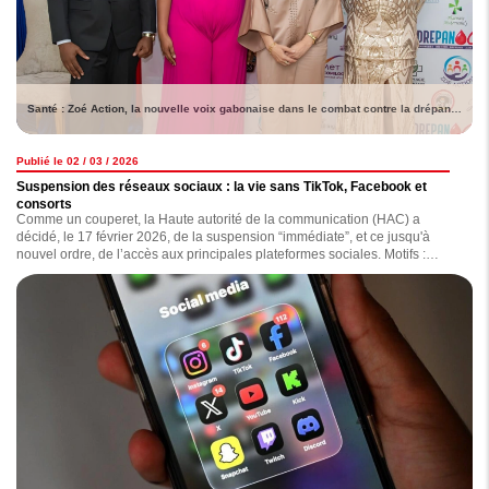
Santé : Zoé Action, la nouvelle voix gabonaise dans le combat contre la drépanocytose
Publié le 02 / 03 / 2026
Suspension des réseaux sociaux : la vie sans TikTok, Facebook et
consorts
Comme un couperet, la Haute autorité de la communication (HAC) a
décidé, le 17 février 2026, de la suspension “immédiate”, et ce jusqu'à
nouvel ordre, de l’accès aux principales plateformes sociales. Motifs :
diffusion de contenus jugés “inappropriés, diffamatoires, haineux ou
injurieux”. Depuis lors, comment la population vit-elle cette situation ?
Lecture.