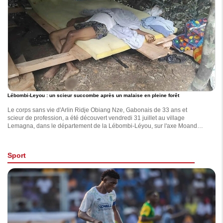
Lébombi-Leyou : un scieur succombe après un malaise en pleine forêt
Le corps sans vie d'Arlin Ridje Obiang Nze, Gabonais de 33 ans et
scieur de profession, a été découvert vendredi 31 juillet au village
Lemagna, dans le département de la Lébombi-Léyou, sur l'axe Moanda-
Bakoumba, dans la province du Haut-Ogooué.
Sport