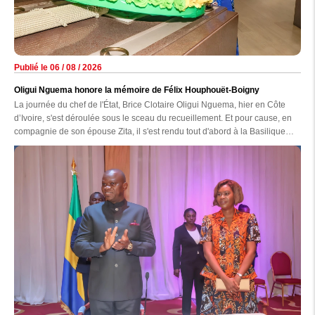
Publié le 06 / 08 / 2026
Oligui Nguema honore la mémoire de Félix Houphouët-Boigny
La journée du chef de l'État, Brice Clotaire Oligui Nguema, hier en Côte
d’Ivoire, s'est déroulée sous le sceau du recueillement. Et pour cause, en
compagnie de son épouse Zita, il s'est rendu tout d'abord à la Basilique
Notre-Dame-de-la-Paix de Yamoussoukro avant d'aller se recueillir sur la
tombe du premier président ivoirien, Félix Houphouët-Boigny.