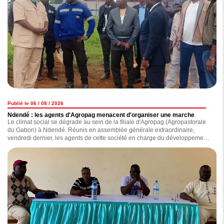
Publié le 06 / 08 / 2026
Ndendé : les agents d'Agropag menacent d'organiser une marche
Le climat social se dégrade au sein de la filiale d'Agropag (Agropastorale
du Gabon) à Ndendé. Réunis en assemblée générale extraordinaire,
vendredi dernier, les agents de cette société en charge du développement
de la production agricole, de l'élevage et de la souveraineté alimentaire du
Gabon ont dénoncé une situation qu'ils jugent "intenable" marquée par
plusieurs mois d'arriérés de salaires, des conditions de travail difficiles et
des dysfonctionnements administratifs.