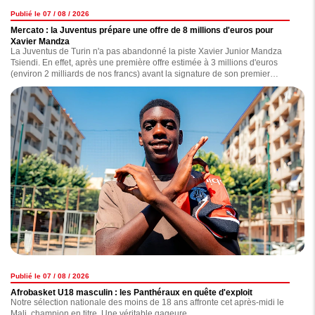
Publié le 07 / 08 / 2026
Mercato : la Juventus prépare une offre de 8 millions d'euros pour
Xavier Mandza
La Juventus de Turin n'a pas abandonné la piste Xavier Junior Mandza
Tsiendi. En effet, après une première offre estimée à 3 millions d'euros
(environ 2 milliards de nos francs) avant la signature de son premier
contrat professionnel avec l'OGC Nice en juillet dernier, le club italien
prépare désormais une nouvelle offensive pour tenter de convaincre les
Aiglons.
Publié le 07 / 08 / 2026
Afrobasket U18 masculin : les Panthéraux en quête d'exploit
Notre sélection nationale des moins de 18 ans affronte cet après-midi le
Mali, champion en titre. Une véritable gageure.