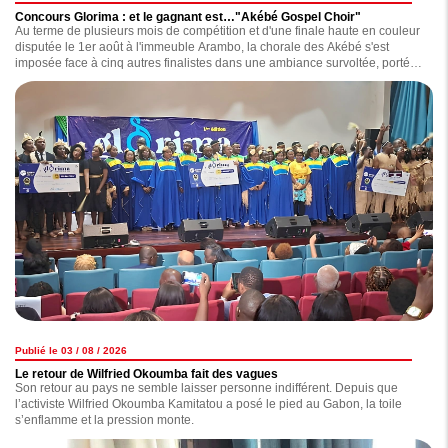
Concours Glorima : et le gagnant est…"Akébé Gospel Choir"
Au terme de plusieurs mois de compétition et d'une finale haute en couleur
disputée le 1er août à l'immeuble Arambo, la chorale des Akébé s'est
imposée face à cinq autres finalistes dans une ambiance survoltée, portée
par un public totalement connecté à l'événement.
Publié le 03 / 08 / 2026
Le retour de Wilfried Okoumba fait des vagues
Son retour au pays ne semble laisser personne indifférent. Depuis que
l’activiste Wilfried Okoumba Kamitatou a posé le pied au Gabon, la toile
s’enflamme et la pression monte.