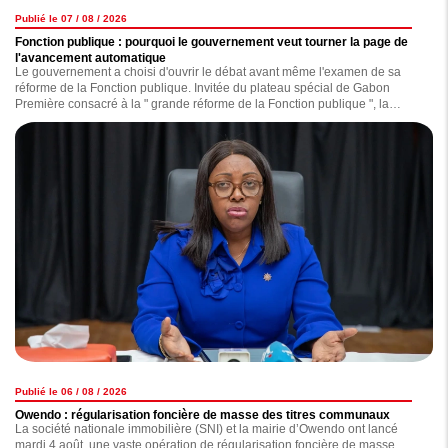
Publié le 07 / 08 / 2026
Fonction publique : pourquoi le gouvernement veut tourner la page de
l'avancement automatique
Le gouvernement a choisi d'ouvrir le débat avant même l'examen de sa
réforme de la Fonction publique. Invitée du plateau spécial de Gabon
Première consacré à la " grande réforme de la Fonction publique ", la
ministre Laurence Ndong a longuement défendu le projet qui prévoit
notamment de substituer l'avancement automatique par un avancement
fondé sur le mérite. Une réforme que l'exécutif présente comme un levier
de modernisation de l'administration, mais qui suscite déjà de vives
inquiétudes chez de nombreux agents publics.
Publié le 06 / 08 / 2026
Owendo : régularisation foncière de masse des titres communaux
La société nationale immobilière (SNI) et la mairie d’Owendo ont lancé
mardi 4 août, une vaste opération de régularisation foncière de masse