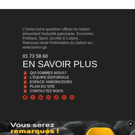
L'Union est le quotidien officiel du Gabon
présentant l'actualité gabonaise. Economie,
Politique, Sport, Société & Culture...
Retrouvez toute l'information du Gabon sur :
www.lunion.ga
01 73 58 60
EN SAVOIR PLUS
QUI SOMMES NOUS?
L'ÉQUIPE ÉDITORIALE
ESPACE ANNONCEURS
PLAN DU SITE
CONTACTEZ NOUS
×
BANNER_BAS
© Copyright 2024, Tous droits réservés | L'Union est édité par la Sonapresse