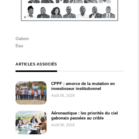
Gabon
Eau
ARTICLES ASSOCIÉS
CPPF : amorce de la mutation en
investisseur institutionnel
Août 06, 2026
Aéronautique : les priorités du ciel
gabonais passées au crible
Août 06, 2026