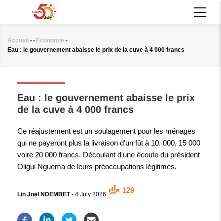
Aller
MAIN
au
NAVIGATION
contenu
principal
Accueil
-
-
Économie
-
Fil
Eau : le gouvernement abaisse le prix de la cuve à 4 000 francs
d'Ariane
ÉCONOMIE
Eau : le gouvernement abaisse le prix
de la cuve à 4 000 francs
Ce réajustement est un soulagement pour les ménages
qui ne payeront plus la livraison d'un fût à 10. 000, 15 000
voire 20 000 francs. Découlant d'une écoute du président
Oligui Nguema de leurs préoccupations légitimes.
129
Lin Joël NDEMBET
-
4 July 2026