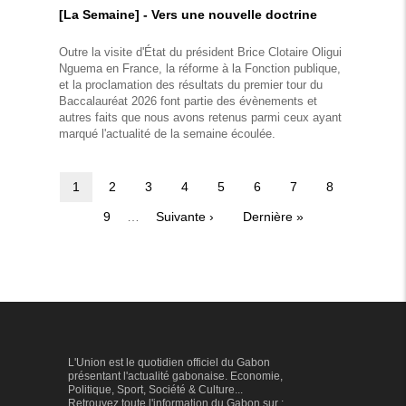
[La Semaine] - Vers une nouvelle doctrine
Outre la visite d'État du président Brice Clotaire Oligui
Nguema en France, la réforme à la Fonction publique,
et la proclamation des résultats du premier tour du
Baccalauréat 2026 font partie des évènements et
autres faits que nous avons retenus parmi ceux ayant
marqué l'actualité de la semaine écoulée.
Page
1
Page
2
Page
3
Page
4
Page
5
Page
6
Page
7
Page
8
Pagination
courante
Page
9
…
Page
Suivante ›
Dernière
Dernière »
suivante
page
L'Union est le quotidien officiel du Gabon
présentant l'actualité gabonaise. Economie,
Politique, Sport, Société & Culture...
Retrouvez toute l'information du Gabon sur :