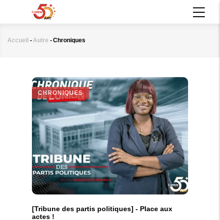
Aller
MAIN
au
NAVIGATION
contenu
principal
Accueil
-
Autre
-
Chroniques
Fil
d'Ariane
CHRONIQUES
[Tribune des partis politiques] - Place aux
actes !