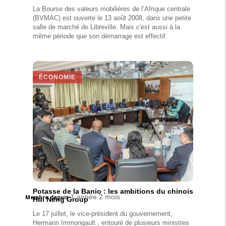
La Bourse des valeurs mobilières de l’Afrique centrale
(BVMAC) est ouverte le 13 août 2008, dans une petite
salle de marché de Libreville. Mais c'est aussi à la
même période que son démarrage est effectif.
ÉCONOMIE
Potasse de la Banio : les ambitions du chinois
1 année 2 mois
Membre depuis
Hui Neng Group
Le 17 juillet, le vice-président du gouvernement,
Hermann Immongault , entouré de plusieurs ministres