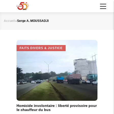
Aller
MAIN
au
NAVIGATION
contenu
principal
Accueil
-
Serge A. MOUSSADJI
Fil
d'Ariane
FAITS DIVERS & JUSTICE
Homicide involontaire : liberté provisoire pour
le chauffeur du bus