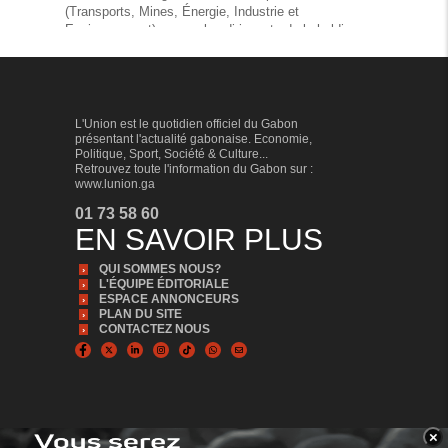
(Transports, Mines, Énergie, Industrie et
Environnement), a reçu les dirigeants de la holding
chinoise Hui Neng Group, déjà active au Laos et en
Sierra Leone pour échanger sur le gisement de
potasse de la Banio.
L'Union est le quotidien officiel du Gabon
présentant l'actualité gabonaise. Economie,
Politique, Sport, Société & Culture...
ÉCONOMIE
Retrouvez toute l'information du Gabon sur :
www.lunion.ga
01 73 58 60
EN SAVOIR PLUS
QUI SOMMES NOUS?
L'ÉQUIPE ÉDITORIALE
ESPACE ANNONCEURS
PLAN DU SITE
CONTACTEZ NOUS
La Cémac intègre le PAPSS, un gain pour le
Gabon
Le 9 juillet 2026, la Banque des États de l’Afrique
×