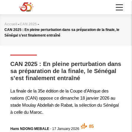
Aller
MAIN
au
NAVIGATION
contenu
principal
Accueil
-
CAN 2025
-
Fil
CAN 2025 : En pleine perturbation dans sa préparation de la finale, le
d'Ariane
Sénégal s’est finalement entraîné
CAN 2025
CAN 2025 : En pleine perturbation dans
sa préparation de la finale, le Sénégal
s’est finalement entraîné
La finale de la 35e édition de la Coupe d’Afrique des
nations (CAN) oppose ce dimanche 18 janvier 2026 au
stade Moulay Abdellah de Rabat, la sélection du Sénégal
à celle du Maroc.
85
Hans NDONG MEBALE
-
17 January 2026