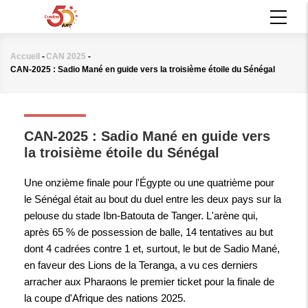
Aller
MAIN
au
NAVIGATION
contenu
principal
Accueil
-
CAN 2025
-
Fil
CAN-2025 : Sadio Mané en guide vers la troisième étoile du Sénégal
d'Ariane
CAN 2025
CAN-2025 : Sadio Mané en guide vers
la troisième étoile du Sénégal
Une onzième finale pour l'Égypte ou une quatrième pour
le Sénégal était au bout du duel entre les deux pays sur la
pelouse du stade Ibn-Batouta de Tanger. L'arène qui,
après 65 % de possession de balle, 14 tentatives au but
dont 4 cadrées contre 1 et, surtout, le but de Sadio Mané,
en faveur des Lions de la Teranga, a vu ces derniers
arracher aux Pharaons le premier ticket pour la finale de
la coupe d'Afrique des nations 2025.