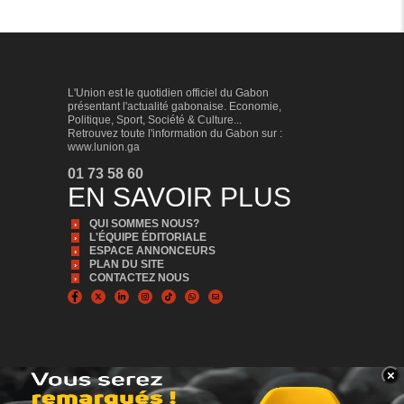
L'Union est le quotidien officiel du Gabon
présentant l'actualité gabonaise. Economie,
Politique, Sport, Société & Culture...
Retrouvez toute l'information du Gabon sur :
www.lunion.ga
01 73 58 60
EN SAVOIR PLUS
QUI SOMMES NOUS?
L'ÉQUIPE ÉDITORIALE
ESPACE ANNONCEURS
PLAN DU SITE
CONTACTEZ NOUS
×
BANNER_BAS
© Copyright 2024, Tous droits réservés | L'Union est édité par la Sonapresse