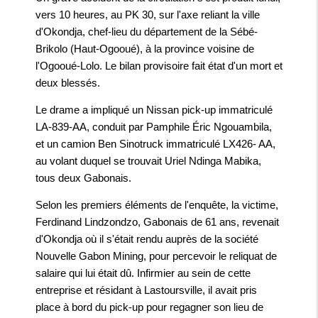
vers 10 heures, au PK 30, sur l'axe reliant la ville
d'Okondja, chef-lieu du département de la Sébé-
Brikolo (Haut-Ogooué), à la province voisine de
l'Ogooué-Lolo. Le bilan provisoire fait état d'un mort et
deux blessés.
Le drame a impliqué un Nissan pick-up immatriculé
LA-839-AA, conduit par Pamphile Éric Ngouambila,
et un camion Ben Sinotruck immatriculé LX426- AA,
au volant duquel se trouvait Uriel Ndinga Mabika,
tous deux Gabonais.
Selon les premiers éléments de l'enquête, la victime,
Ferdinand Lindzondzo, Gabonais de 61 ans, revenait
d'Okondja où il s'était rendu auprès de la société
Nouvelle Gabon Mining, pour percevoir le reliquat de
salaire qui lui était dû. Infirmier au sein de cette
entreprise et résidant à Lastoursville, il avait pris
place à bord du pick-up pour regagner son lieu de