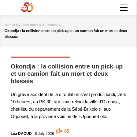
Aller
MAIN
au
NAVIGATION
contenu
principal
Accueil
-
Faits divers & Justice
-
Fil
Okondja : la collision entre un pick-up et un camion fait un mort et deux
d'Ariane
blessés
FAITS DIVERS & JUSTICE
Okondja : la collision entre un pick-up
et un camion fait un mort et deux
blessés
Un grave accident de la circulation s'est produit lundi, vers
10 heures, au PK 30, sur l'axe reliant la ville d'Okondja,
chef-lieu du département de la Sébé-Brikolo (Haut-
Ogooué), à la province voisine de l'Ogooué-Lolo.
85
Léa DAOUD
-
8 July 2026