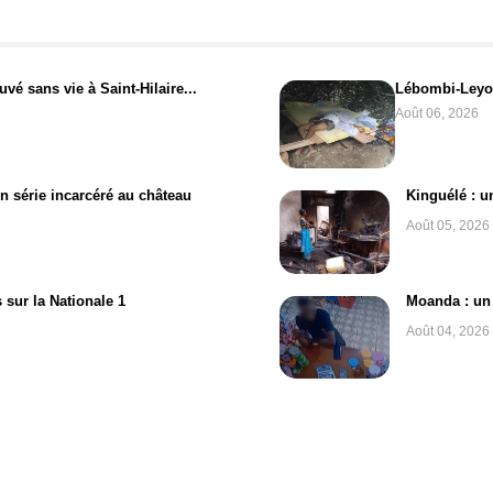
vé sans vie à Saint-Hilaire...
Lébombi-Leyou
Août 06, 2026
en série incarcéré au château
Kinguélé : u
Août 05, 2026
 sur la Nationale 1
Moanda : un 
Août 04, 2026