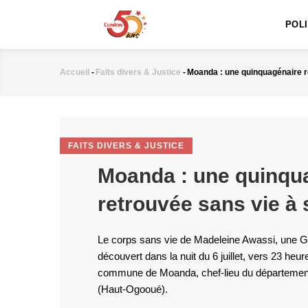
MAIN
Aller
NAVIGATION
au
POL
contenu
principal
Accueil
-
Faits divers & Justice
-
Moanda : une quinquagénaire r
Fil
d'Ariane
FAITS DIVERS & JUSTICE
Moanda : une quinqu
retrouvée sans vie à 
Le corps sans vie de Madeleine Awassi, une G
découvert dans la nuit du 6 juillet, vers 23 heure
commune de Moanda, chef-lieu du départemen
(Haut-Ogooué).