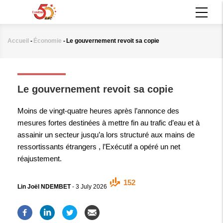
Aller
MAIN
au
NAVIGATION
contenu
principal
Accueil
-
Économie
-
Le gouvernement revoit sa copie
Fil
d'Ariane
ÉCONOMIE
Le gouvernement revoit sa copie
Moins de vingt-quatre heures après l’annonce des
mesures fortes destinées à mettre fin au trafic d’eau et à
assainir un secteur jusqu’a lors structuré aux mains de
ressortissants étrangers , l’Exécutif a opéré un net
réajustement.
152
Lin Joël NDEMBET
-
3 July 2026