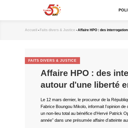
MAIN
Aller
NAVIGATION
au
POL
contenu
principal
Accueil
-
Faits divers & Justice
-
Affaire HPO : des interrogation
Fil
d'Ariane
FAITS DIVERS & JUSTICE
Affaire HPO : des int
autour d'une liberté 
Le 12 mars dernier, le procureur de la Républiqu
Fabrice Boungou Mikolo, informait l'opinion de 
un non-lieu total au bénéfice d'Hervé Patrick Op
année" dans une présumée affaire d'atteinte a