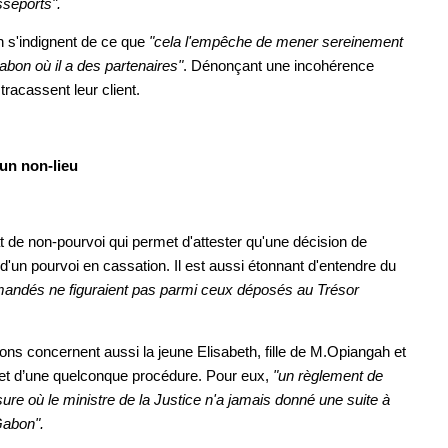
asseports".
h s'indignent de ce que
"cela l'empêche de mener sereinement
on où il a des partenaires"
. Dénonçant une incohérence
tracassent leur client.
 un non-lieu
icat de non-pourvoi qui permet d'attester qu'une décision de
t d'un pourvoi en cassation. Il est aussi étonnant d'entendre du
andés ne figuraient pas parmi ceux déposés au Trésor
ions concernent aussi la jeune Elisabeth, fille de M.Opiangah et
objet d’une quelconque procédure. Pour eux,
"un règlement de
ure où le ministre de la Justice n'a jamais donné une suite à
 Gabon".