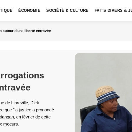
ITIQUE
ÉCONOMIE
SOCIÉTÉ & CULTURE
FAITS DIVERS & J
s autour d'une liberté entravée
errogations
entravée
e de Libreville, Dick
ce que "la justice a prononcé
iangah, en février de cette
ux moeurs.