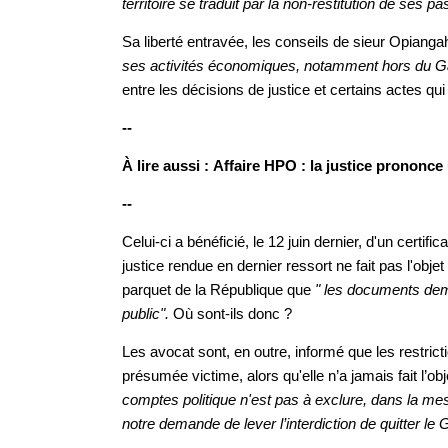
territoire se traduit par la non-restitution de ses p
Sa liberté entravée, les conseils de sieur Opianga
ses activités économiques, notamment hors du Gab
entre les décisions de justice et certains actes qui 
--
À lire aussi : Affaire HPO : la justice prononce
--
Celui-ci a bénéficié, le 12 juin dernier, d'un certif
justice rendue en dernier ressort ne fait pas l'obje
parquet de la République que
" les documents dem
public".
Où sont-ils donc ?
Les avocat sont, en outre, informé que les restrict
présumée victime, alors qu'elle n’a jamais fait l’
comptes politique n'est pas à exclure, dans la mes
notre demande de lever l’interdiction de quitter le