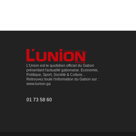
L'Union est le quotidien officiel du Gabon
présentant l'actualité gabonaise. Economie,
Politique, Sport, Société & Culture...
Retrouvez toute l'information du Gabon sur :
www.lunion.ga
01 73 58 60