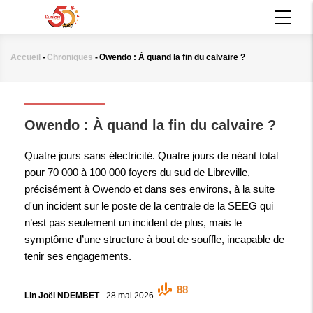
Aller
MAIN
au
NAVIGATION
contenu
principal
Accueil
-
Chroniques
-
Owendo : À quand la fin du calvaire ?
Fil
d'Ariane
CHRONIQUES
Owendo : À quand la fin du calvaire ?
Quatre jours sans électricité. Quatre jours de néant total
pour 70 000 à 100 000 foyers du sud de Libreville,
précisément à Owendo et dans ses environs, à la suite
d'un incident sur le poste de la centrale de la SEEG qui
n’est pas seulement un incident de plus, mais le
symptôme d’une structure à bout de souffle, incapable de
tenir ses engagements.
88
Lin Joël NDEMBET
-
28 mai 2026