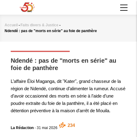
Aller
MAIN
au
NAVIGATION
contenu
principal
Accueil
-
Faits divers & Justice
-
Fil
Ndendé : pas de "morts en série" au foie de panthère
d'Ariane
FAITS DIVERS & JUSTICE
Ndendé : pas de "morts en série" au
foie de panthère
L’affaire Éloi Maganga, dit "Kater", grand chasseur de la
région de Ndendé, continue d’alimenter la rumeur. Accusé
d’avoir occasionné des morts en série à l’aide d’une
poudre extraite du foie de la panthère, il a été placé en
détention préventive à la maison d'arrêt de Mouila.
234
La Rédaction
-
31 mai 2026