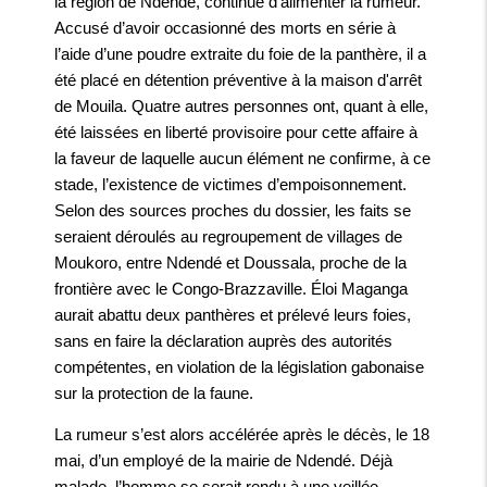
la région de Ndendé, continue d’alimenter la rumeur.
Accusé d’avoir occasionné des morts en série à
l’aide d’une poudre extraite du foie de la panthère, il a
été placé en détention préventive à la maison d'arrêt
de Mouila. Quatre autres personnes ont, quant à elle,
été laissées en liberté provisoire pour cette affaire à
la faveur de laquelle aucun élément ne confirme, à ce
stade, l’existence de victimes d’empoisonnement.
Selon des sources proches du dossier, les faits se
seraient déroulés au regroupement de villages de
Moukoro, entre Ndendé et Doussala, proche de la
frontière avec le Congo-Brazzaville. Éloi Maganga
aurait abattu deux panthères et prélevé leurs foies,
sans en faire la déclaration auprès des autorités
compétentes, en violation de la législation gabonaise
sur la protection de la faune.
La rumeur s’est alors accélérée après le décès, le 18
mai, d’un employé de la mairie de Ndendé. Déjà
malade, l’homme se serait rendu à une veillée