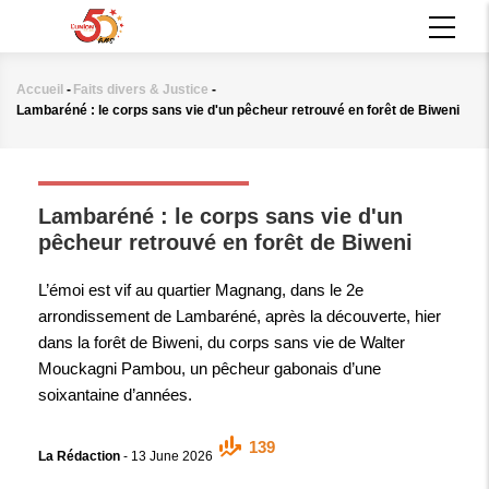
Aller
MAIN
au
NAVIGATION
contenu
principal
Accueil
-
Faits divers & Justice
-
Fil
Lambaréné : le corps sans vie d'un pêcheur retrouvé en forêt de Biweni
d'Ariane
FAITS DIVERS & JUSTICE
Lambaréné : le corps sans vie d'un
pêcheur retrouvé en forêt de Biweni
L’émoi est vif au quartier Magnang, dans le 2e
arrondissement de Lambaréné, après la découverte, hier
dans la forêt de Biweni, du corps sans vie de Walter
Mouckagni Pambou, un pêcheur gabonais d’une
soixantaine d’années.
139
La Rédaction
-
13 June 2026