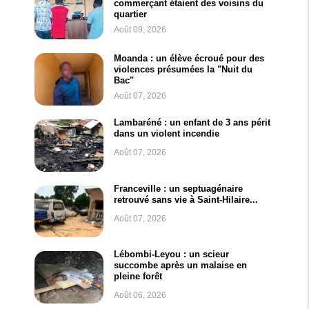
commerçant étaient des voisins du
quartier
Août 09, 2026
Moanda : un élève écroué pour des
violences présumées la "Nuit du
Bac"
Août 07, 2026
Lambaréné : un enfant de 3 ans périt
dans un violent incendie
Août 07, 2026
Franceville : un septuagénaire
retrouvé sans vie à Saint-Hilaire...
Août 07, 2026
Lébombi-Leyou : un scieur
succombe après un malaise en
pleine forêt
Août 06, 2026