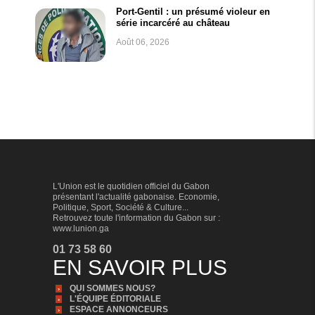
Port-Gentil : un présumé violeur en
série incarcéré au château
Août 06, 2026
L'Union est le quotidien officiel du Gabon
présentant l'actualité gabonaise. Economie,
Politique, Sport, Société & Culture...
Retrouvez toute l'information du Gabon sur :
www.lunion.ga
01 73 58 60
EN SAVOIR PLUS
QUI SOMMES NOUS?
L'ÉQUIPE ÉDITORIALE
ESPACE ANNONCEURS