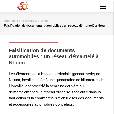
Aller
MAIN
au
NAVIGATION
contenu
principal
Accueil
-
Faits divers & Justice
-
Fil
Falsification de documents automobiles : un réseau démantelé à Ntoum
d'Ariane
FAITS DIVERS & JUSTICE
Falsification de documents
automobiles : un réseau démantelé à
Ntoum
Les éléments de la brigade territoriale (gendarmerie) de
Ntoum, localité située à une quarantaine de kilomètres de
Libreville, ont procédé la semaine dernière au
démantèlement d’un réseau organisé spécialisé dans la
fabrication et la commercialisation illicites des documents
et accessoires automobiles contrefaits.