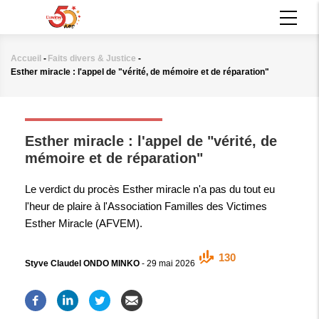
Aller
MAIN
au
NAVIGATION
contenu
principal
Accueil
-
Faits divers & Justice
-
Fil
Esther miracle : l'appel de "vérité, de mémoire et de réparation"
d'Ariane
FAITS DIVERS & JUSTICE
Esther miracle : l'appel de "vérité, de
mémoire et de réparation"
Le verdict du procès Esther miracle n'a pas du tout eu
l'heur de plaire à l'Association Familles des Victimes
Esther Miracle (AFVEM).
130
Styve Claudel ONDO MINKO
-
29 mai 2026