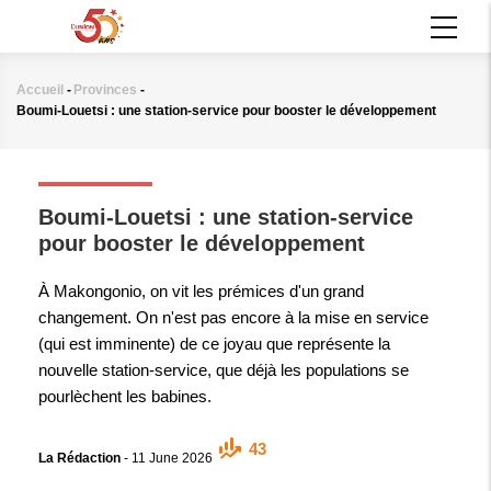
Aller
MAIN
au
NAVIGATION
contenu
principal
Accueil
-
Provinces
-
Fil
Boumi-Louetsi : une station-service pour booster le développement
d'Ariane
PROVINCES
Boumi-Louetsi : une station-service
pour booster le développement
À Makongonio, on vit les prémices d'un grand
changement. On n'est pas encore à la mise en service
(qui est imminente) de ce joyau que représente la
nouvelle station-service, que déjà les populations se
pourlèchent les babines.
43
La Rédaction
-
11 June 2026