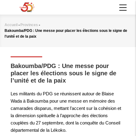
Aller
MAIN
au
NAVIGATION
contenu
principal
Accueil
-
Provinces
-
Fil
Bakoumba/PDG : Une messe pour placer les élections sous le signe de
d'Ariane
l’unité et de la paix
PROVINCES
Bakoumba/PDG : Une messe pour
placer les élections sous le signe de
l’unité et de la paix
Les militants du PDG se réunissent autour de Blaise
Wada à Bakoumba pour une messe en mémoire des
camarades disparus, mettant l’accent sur la cohésion et
la dimension spirituelle à l’approche des élections
couplées du 27 septembre, dont la conquête du Conseil
départemental de la Lékoko.