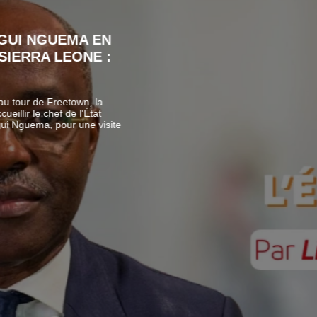
 NGUEMA EN
RA LEONE :
de Freetown, la
e chef de l'État
ma, pour une visite