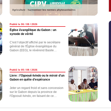
Agriculture : harmoniser les normes phytosanitaires
Publié le 06 / 08 / 2026
Église évangélique du Gabon : un
synode de vérité
C'est l’objectif affiché par le secrétaire
général de l'Église évangélique du
Gabon (EEG), le révérend Basile
Nguema Allogo lors du culte d’ouverture
de ces assises nationales
Publié le 05 / 08 / 2026
Livre : l'Ogooué-Ivindo ou le miroir d'un
Gabon en quête d'espérance
Jeter un regard froid et sans concession
sur le Gabon depuis la province de
l'Ogooué-Ivindo, en faisant de ce
territoire un miroir qui reflète les réalités
du pays.