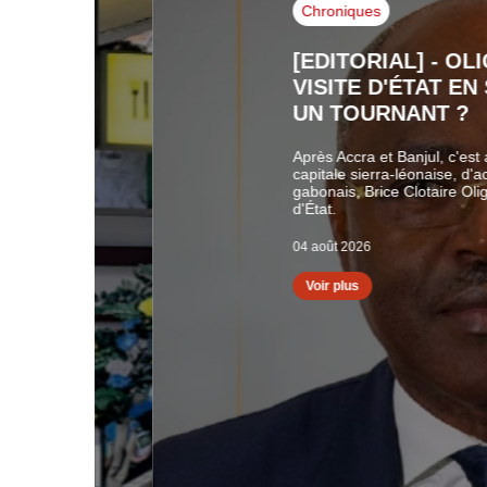
Chroniques
[EDITORIAL] - OLIGUI
VISITE D'ÉTAT EN SIER
UN TOURNANT ?
Après Accra et Banjul, c'est au tour 
capitale sierra-léonaise, d'accueillir l
gabonais, Brice Clotaire Oligui Ngue
d'État.
04 août 2026
Voir plus