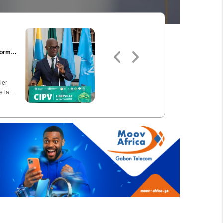
Oligui Nguema honore
normes
la mémoire de Félix
Houphouët-Boigny
La journée du chef de
ier
l'État, Brice Clotaire
de la…
Oligui Nguema, hier…