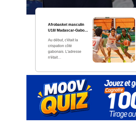
Afrobasket masculin
U18/ Madascar-Gabon
(68-65) : le Gabon défait
Au début, c'était la
dans les ultimes
crispation côté
instants
gabonais. L'adresse
n'était…