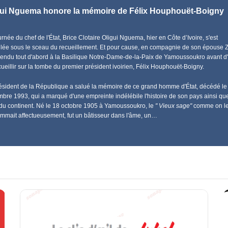
gui Nguema honore la mémoire de Félix Houphouët-Boigny
urnée du chef de l'État, Brice Clotaire Oligui Nguema, hier en Côte d’Ivoire, s'est
lée sous le sceau du recueillement. Et pour cause, en compagnie de son épouse Zit
 rendu tout d'abord à la Basilique Notre-Dame-de-la-Paix de Yamoussoukro avant d'
cueillir sur la tombe du premier président ivoirien, Félix Houphouët-Boigny.
ésident de la République a salué la mémoire de ce grand homme d'État, décédé le
bre 1993, qui a marqué d'une empreinte indélébile l'histoire de son pays ainsi qu
 du continent. Né le 18 octobre 1905 à Yamoussoukro, le
" Vieux sage"
comme on l
mmait affectueusement, fut un bâtisseur dans l'âme, un…
Réalisez un PressBook
Pu