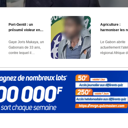
Port-Gentil : un
Agriculture :
présumé violeur en
harmoniser les 
série incarcéré au
phytosanitaires
château
Gaye Joris Makaya, un
Le Gabon abrite
Gabonais de 33 ans,
actuellement l'atel
contre lequel il…
régional Afrique 