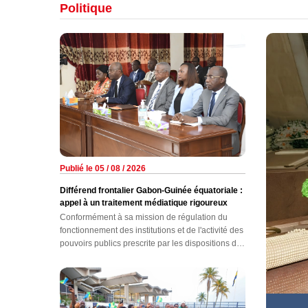
Politique
Publié le 05 / 08 / 2026
Différend frontalier Gabon-Guinée équatoriale :
appel à un traitement médiatique rigoureux
Conformément à sa mission de régulation du
fonctionnement des institutions et de l'activité des
pouvoirs publics prescrite par les dispositions de
l'article 113 de la Loi fondamentale, la Cour
constitutionnelle a auditionné, hier au palais de la
Constitution, les responsables des principaux
médias nationaux, en présence des membres de