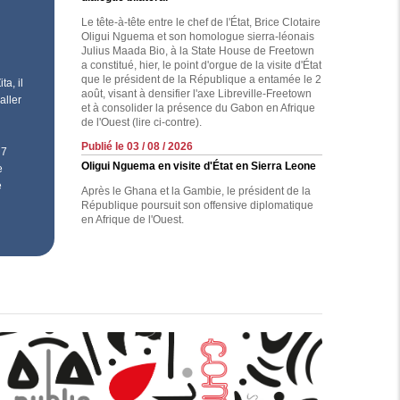
Le tête-à-tête entre le chef de l'État, Brice Clotaire
Oligui Nguema et son homologue sierra-léonais
Julius Maada Bio, à la State House de Freetown
a constitué, hier, le point d'orgue de la visite d'État
que le président de la République a entamée le 2
a, il
août, visant à densifier l'axe Libreville-Freetown
aller
et à consolider la présence du Gabon en Afrique
de l'Ouest (lire ci-contre).
Publié le 03 / 08 / 2026
 7
Oligui Nguema en visite d'État en Sierra Leone
e
e
Après le Ghana et la Gambie, le président de la
République poursuit son offensive diplomatique
en Afrique de l'Ouest.
blicom, la régie
Réalisez