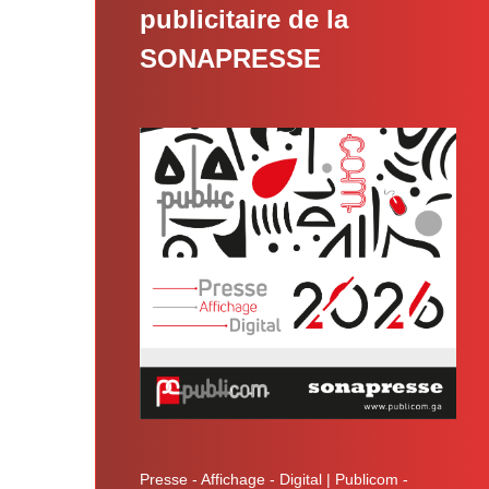
publicitaire de la
SONAPRESSE
 une
e
ok
Presse - Affichage - Digital | Publicom -