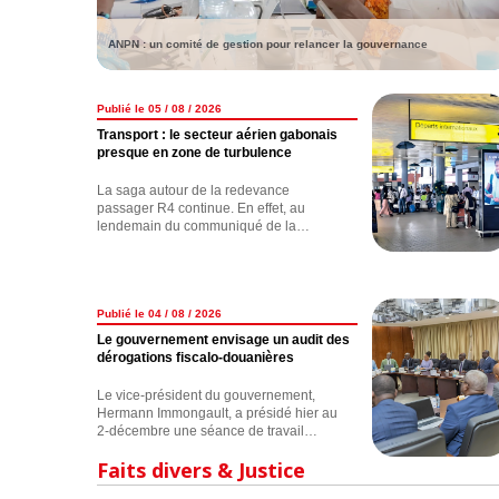
ANPN : un comité de gestion pour relancer la gouvernance
Publié le 05 / 08 / 2026
Transport : le secteur aérien gabonais
presque en zone de turbulence
La saga autour de la redevance
passager R4 continue. En effet, au
lendemain du communiqué de la
compagnie nationale FlyGabon
annonçant la suspension de la collecte
de la taxe R4, de nombreux
observateurs s'interrogent sur les réelles
motivations de l'opérateur, qui, selon
Publié le 04 / 08 / 2026
nos informations, traînerait une dette de
Le gouvernement envisage un audit des
plus de 7 milliards de F CFA concernant
dérogations fiscalo-douanières
le versement de celle-ci. Ce nouveau
coup de gueule de FlyGabon est-il
Le vice-président du gouvernement,
anodin ? la compagnie est-elle exempte
Hermann Immongault, a présidé hier au
de tout reproche ? Nous avons enquêté.
2-décembre une séance de travail
consacrée au suivi des mécanismes de
Faits divers & Justice
dérogations fiscalo-douanières.