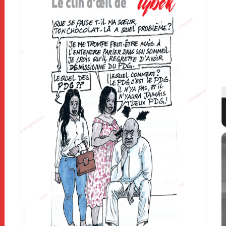
pu
S
Vous êtes une personnalité publique, une
institution, une entreprise ou tout autre
organisme ? Réalisez votre Press Book
Pres