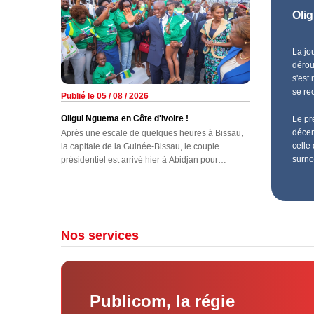
la Haute autorité de la Communication (HAC).
Oli
La jo
dérou
s'est
se re
Publié le 05 / 08 / 2026
Oligui Nguema en Côte d'Ivoire !
Le pr
décem
Après une escale de quelques heures à Bissau,
celle
la capitale de la Guinée-Bissau, le couple
surno
présidentiel est arrivé hier à Abidjan pour
participer aux festivités du 66e anniversaire de
l'indépendance de ce pays d'Afrique de l'Ouest.
Nos services
ok
Publicom, la régie