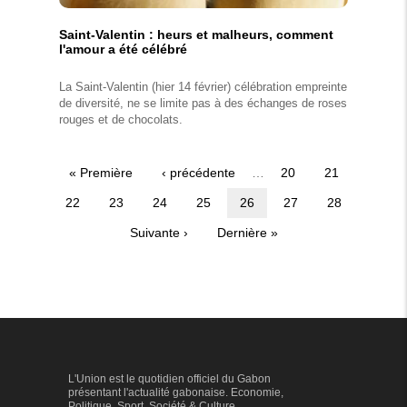
Saint-Valentin : heurs et malheurs, comment
l'amour a été célébré
La Saint-Valentin (hier 14 février) célébration empreinte
de diversité, ne se limite pas à des échanges de roses
rouges et de chocolats.
Première
« Première
Page
‹ précédente
…
Page
20
Page
21
Pagination
page
précédente
Page
22
Page
23
Page
24
Page
25
Page
26
Page
27
Page
28
courante
Page
Suivante ›
Dernière
Dernière »
suivante
page
L'Union est le quotidien officiel du Gabon
présentant l'actualité gabonaise. Economie,
Politique, Sport, Société & Culture...