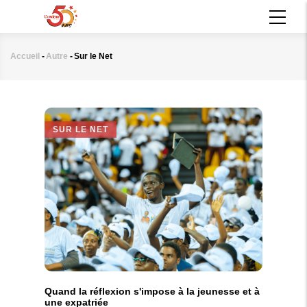
Aller
MAIN
au
NAVIGATION
contenu
principal
Accueil
-
Autre
-
Sur le Net
Fil
d'Ariane
SUR LE NET
Quand la réflexion s'impose à la jeunesse et à
une expatriée