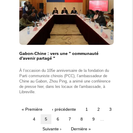
Gabon-Chine : vers une " communauté
d'avenir partagé "
À l’occasion du 105e anniversaire de la fondation du
Parti communiste chinois (PCC), l’ambassadeur de
Chine au Gabon, Zhou Ping, a animé une conférence
de presse hier, dans les locaux de l'ambassade, à
Libreville.
Première
« Première
Page
‹ précédente
Page
1
Page
2
Page
3
Pagination
page
précédente
Page
4
Page
5
Page
6
Page
7
Page
8
Page
9
…
courante
Page
Suivante ›
Dernière
Dernière »