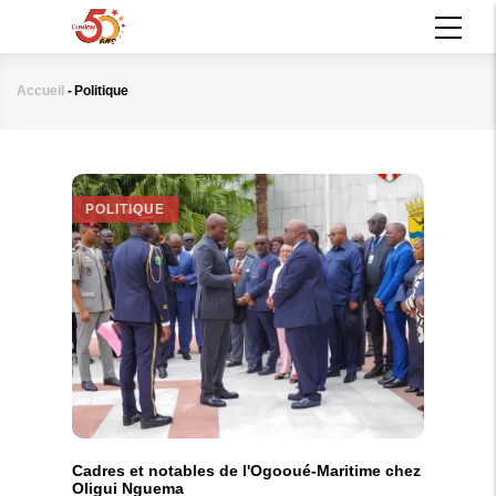
Aller
MAIN
au
NAVIGATION
contenu
principal
Accueil
-
Politique
Fil
d'Ariane
POLITIQUE
Cadres et notables de l'Ogooué-Maritime chez
Oligui Nguema