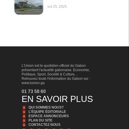
oct 25, 2025
L'Union est le quotidien officiel du Gabon
présentant l'actualité gabonaise. Economie,
Politique, Sport, Société & Culture...
Retrouvez toute l'information du Gabon sur :
www.lunion.ga
01 73 58 60
EN SAVOIR PLUS
QUI SOMMES NOUS?
L'ÉQUIPE ÉDITORIALE
ESPACE ANNONCEURS
PLAN DU SITE
CONTACTEZ NOUS