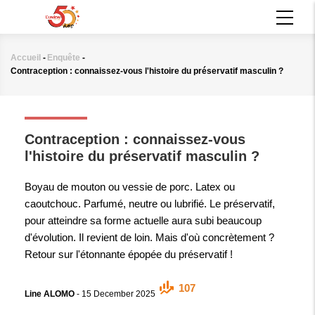
Aller
MAIN
au
NAVIGATION
contenu
principal
Accueil
-
Enquête
-
Fil
Contraception : connaissez-vous l'histoire du préservatif masculin ?
d'Ariane
ENQUÊTE
Contraception : connaissez-vous
l'histoire du préservatif masculin ?
Boyau de mouton ou vessie de porc. Latex ou
caoutchouc. Parfumé, neutre ou lubrifié. Le préservatif,
pour atteindre sa forme actuelle aura subi beaucoup
d'évolution. Il revient de loin. Mais d'où concrètement ?
Retour sur l'étonnante épopée du préservatif !
107
Line ALOMO
-
15 December 2025