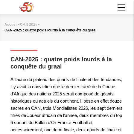
Aller
MAIN
au
NAVIGATION
contenu
principal
Accueil
-
CAN 2025
-
Fil
CAN-2025 : quatre poids lourds à la conquête du graal
d'Ariane
CAN 2025
CAN-2025 : quatre poids lourds à la
conquête du graal
À l'aune du plateau des quarts de finale et des tendances,
il y avait la conviction que le dernier carré de la Coupe
d'Afrique des nations 2025 serait composé de géants
historiques ou actuels du continent. Il pèse en effet douze
sacres en CAN, trois Mondialistes 2026, les sept derniers
titres de Joueur africain de l'année, deux membres du top
6 sortant du Ballon d'Or France Football et,
accessoirement, une demi-finale, deux quarts de finale et