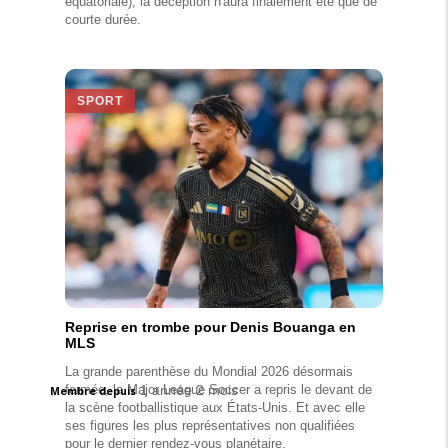
équatoriale), la déception n'aura finalement été que de
courte durée.
SPORT
Reprise en trombe pour Denis Bouanga en
MLS
La grande parenthèse du Mondial 2026 désormais
fermée, la Major League Soccer a repris le devant de
1 année 2 mois
Membre depuis
la scène footballistique aux États-Unis. Et avec elle
ses figures les plus représentatives non qualifiées
pour le dernier rendez-vous planétaire.