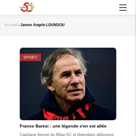
Aller
MAIN
au
NAVIGATION
contenu
principal
Accueil
-
James Angelo LOUNDOU
Fil
d'Ariane
SPORT
Franco Baresi : une légende s'en est allée
Capitaine éternel du Milan AC et légendaire défenseur