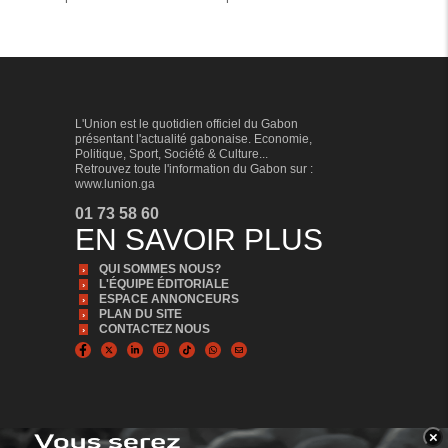
SPORT
L'Union est le quotidien officiel du Gabon
présentant l'actualité gabonaise. Economie,
Politique, Sport, Société & Culture...
Retrouvez toute l'information du Gabon sur :
www.lunion.ga
01 73 58 60
EN SAVOIR PLUS
QUI SOMMES NOUS?
L'ÉQUIPE ÉDITORIALE
ESPACE ANNONCEURS
Football : Sébastien Migné prêt pour sa
PLAN DU SITE
mission de redressement des Panthères
CONTACTEZ NOUS
Le technicien français, arrivé de Paris en compagnie
de son manager et du président de la Fédération
gabonaise de football Pierre Alain Mounguengui, a
affiché son enthousiasme pour la mission de
redressement de la sélection fanion du Gabon à lui
×
confiée par le dernier cité.