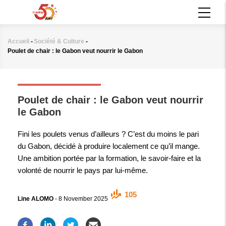
Aller
MAIN
au
NAVIGATION
contenu
principal
Accueil
-
Société & Culture
-
Fil
Poulet de chair : le Gabon veut nourrir le Gabon
d'Ariane
SOCIÉTÉ & CULTURE
Poulet de chair : le Gabon veut nourrir
le Gabon
Fini les poulets venus d’ailleurs ? C’est du moins le pari
du Gabon, décidé à produire localement ce qu’il mange.
Une ambition portée par la formation, le savoir-faire et la
volonté de nourrir le pays par lui-même.
105
Line ALOMO
-
8 November 2025