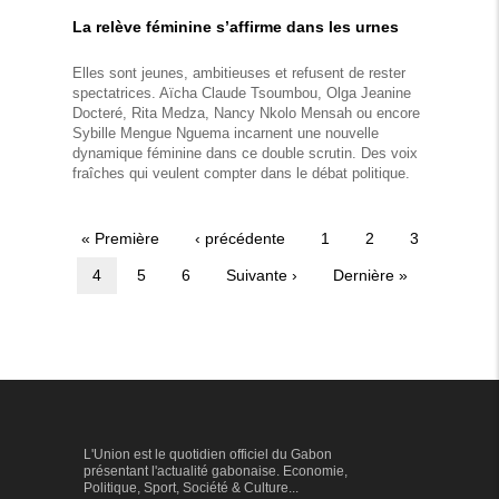
La relève féminine s’affirme dans les urnes
Elles sont jeunes, ambitieuses et refusent de rester
spectatrices. Aïcha Claude Tsoumbou, Olga Jeanine
Docteré, Rita Medza, Nancy Nkolo Mensah ou encore
Sybille Mengue Nguema incarnent une nouvelle
dynamique féminine dans ce double scrutin. Des voix
fraîches qui veulent compter dans le débat politique.
Première
« Première
Page
‹ précédente
Page
1
Page
2
Page
3
Pagination
page
précédente
Page
4
Page
5
Page
6
Page
Suivante ›
Dernière
Dernière »
courante
suivante
page
L'Union est le quotidien officiel du Gabon
présentant l'actualité gabonaise. Economie,
Politique, Sport, Société & Culture...