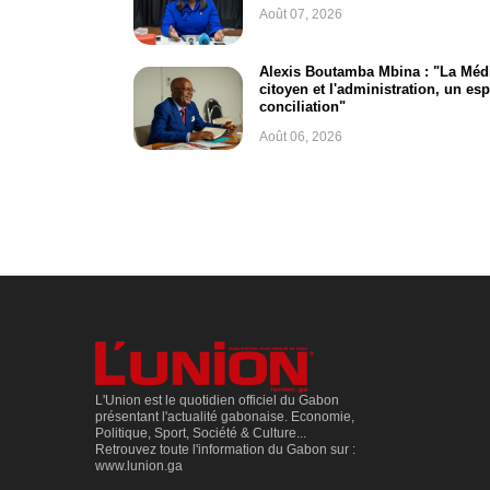
Août 07, 2026
Alexis Boutamba Mbina : "La Média
citoyen et l'administration, un es
conciliation"
Août 06, 2026
L'Union est le quotidien officiel du Gabon
présentant l'actualité gabonaise. Economie,
Politique, Sport, Société & Culture...
Retrouvez toute l'information du Gabon sur :
www.lunion.ga