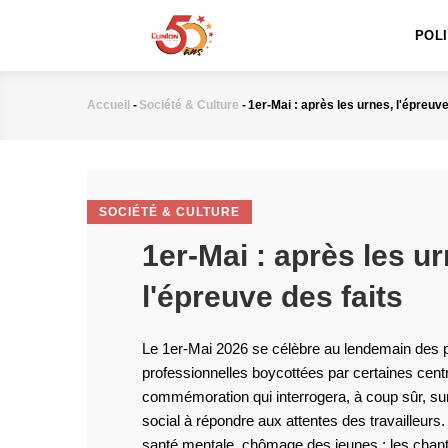
MAIN
Aller
NAVIGATION
au
POL
contenu
principal
Accueil
-
Société & Culture
-
1er-Mai : après les urnes, l'épreuve
Fil
d'Ariane
SOCIÉTÉ & CULTURE
1er-Mai : après les ur
l'épreuve des faits
Le 1er-Mai 2026 se célèbre au lendemain des 
professionnelles boycottées par certaines cent
commémoration qui interrogera, à coup sûr, sur
social à répondre aux attentes des travailleurs.
santé mentale, chômage des jeunes : les chanti