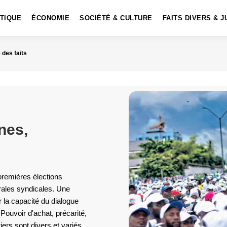
ITIQUE
ÉCONOMIE
SOCIÉTÉ & CULTURE
FAITS DIVERS & J
 des faits
nes,
premières élections
rales syndicales. Une
 la capacité du dialogue
 Pouvoir d'achat, précarité,
ers sont divers et variés.