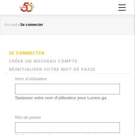
Aller
MAIN
au
NAVIGATION
contenu
principal
Accueil
-
Se connecter
Fil
d'Ariane
SE CONNECTER
(ONGLET
Onglets
CRÉER UN NOUVEAU COMPTE
principaux
ACTIF)
RÉINITIALISER VOTRE MOT DE PASSE
Nom d'utilisateur
Saisissez votre nom d'utilisateur pour Lunion.ga.
Mot de passe