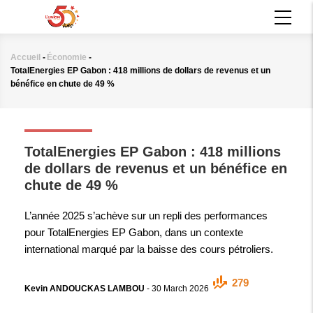
Aller
MAIN
au
NAVIGATION
contenu
principal
Accueil
-
Économie
-
Fil
TotalEnergies EP Gabon : 418 millions de dollars de revenus et un
d'Ariane
bénéfice en chute de 49 %
ÉCONOMIE
TotalEnergies EP Gabon : 418 millions
de dollars de revenus et un bénéfice en
chute de 49 %
L’année 2025 s’achève sur un repli des performances
pour TotalEnergies EP Gabon, dans un contexte
international marqué par la baisse des cours pétroliers.
279
Kevin ANDOUCKAS LAMBOU
-
30 March 2026