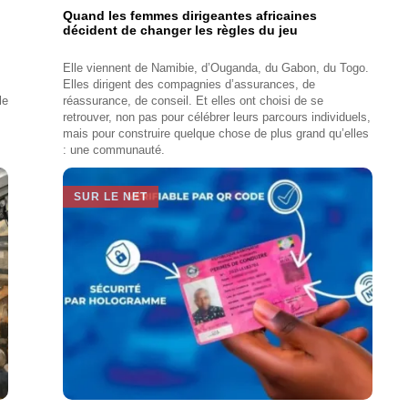
Quand les femmes dirigeantes africaines
décident de changer les règles du jeu
Elle viennent de Namibie, d’Ouganda, du Gabon, du Togo.
Elles dirigent des compagnies d’assurances, de
le
réassurance, de conseil. Et elles ont choisi de se
retrouver, non pas pour célébrer leurs parcours individuels,
mais pour construire quelque chose de plus grand qu’elles
: une communauté.
SUR LE NET