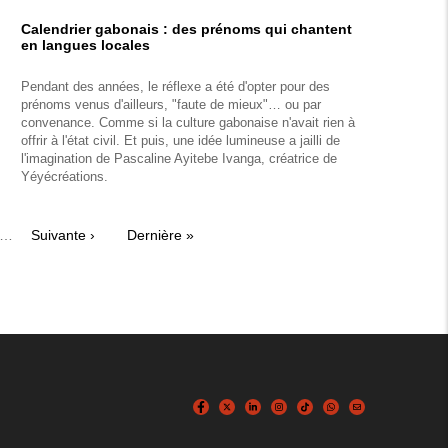
Calendrier gabonais : des prénoms qui chantent
en langues locales
Pendant des années, le réflexe a été d'opter pour des
prénoms venus d'ailleurs, "faute de mieux"… ou par
convenance. Comme si la culture gabonaise n'avait rien à
offrir à l'état civil. Et puis, une idée lumineuse a jailli de
l'imagination de Pascaline Ayitebe Ivanga, créatrice de
Yéyécréations.
…
Page
Suivante ›
Dernière
Dernière »
suivante
page