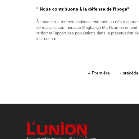
" Nous contribuons à la défense de l'Iboga"
À travers s a tournée nationale entamée au début du moi
de mars, la communauté Maghanga Ma Nzambe entend
renforcer l'apport des populations dans la préservation de
leur culture.
Première
« Première
Page
‹ précéde
Pagination
page
précéden
L'Union est le quotidien officiel du Gabon