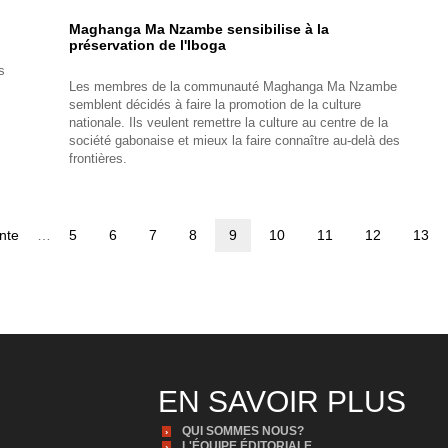
Maghanga Ma Nzambe sensibilise à la
préservation de l'Iboga
s
Les membres de la communauté Maghanga Ma Nzambe
semblent décidés à faire la promotion de la culture
nationale. Ils veulent remettre la culture au centre de la
société gabonaise et mieux la faire connaître au-delà des
frontières.
nte
…
Page
5
Page
6
Page
7
Page
8
Page
9
Page
10
Page
11
Page
12
Page
13
te
courante
EN SAVOIR PLUS
QUI SOMMES NOUS?
L'ÉQUIPE ÉDITORIALE