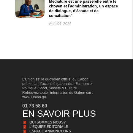
Médiature est une passerelle entre le
citoyen et l'administration, un espace
de dialogue, d'écoute et de
conciliation"
Août 06, 2026
L'Union est le quotidien officiel du Gabon
présentant l'actualité gabonaise. Economie,
Politique, Sport, Société & Culture...
Retrouvez toute l'information du Gabon sur :
www.lunion.ga
01 73 58 60
EN SAVOIR PLUS
QUI SOMMES NOUS?
L'ÉQUIPE ÉDITORIALE
ESPACE ANNONCEURS