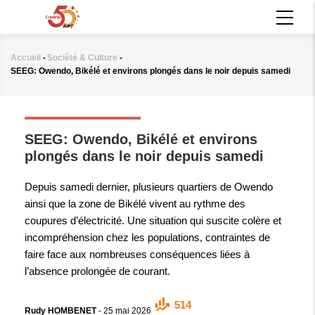
Aller
MAIN
au
NAVIGATION
contenu
principal
Accueil
-
Société & Culture
-
Fil
SEEG: Owendo, Bikélé et environs plongés dans le noir depuis samedi
d'Ariane
SOCIÉTÉ & CULTURE
SEEG: Owendo, Bikélé et environs
plongés dans le noir depuis samedi
Depuis samedi dernier, plusieurs quartiers de Owendo
ainsi que la zone de Bikélé vivent au rythme des
coupures d’électricité. Une situation qui suscite colère et
incompréhension chez les populations, contraintes de
faire face aux nombreuses conséquences liées à
l’absence prolongée de courant.
514
Rudy HOMBENET
-
25 mai 2026