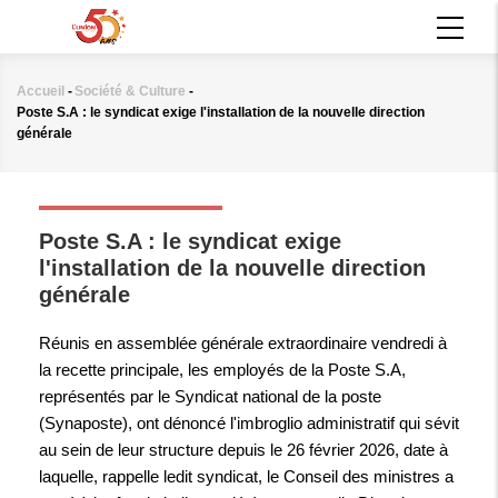
Aller
MAIN
au
NAVIGATION
contenu
principal
Accueil
-
Société & Culture
-
Fil
Poste S.A : le syndicat exige l'installation de la nouvelle direction
d'Ariane
générale
SOCIÉTÉ & CULTURE
Poste S.A : le syndicat exige
l'installation de la nouvelle direction
générale
Réunis en assemblée générale extraordinaire vendredi à
la recette principale, les employés de la Poste S.A,
représentés par le Syndicat national de la poste
(Synaposte), ont dénoncé l'imbroglio administratif qui sévit
au sein de leur structure depuis le 26 février 2026, date à
laquelle, rappelle ledit syndicat, le Conseil des ministres a